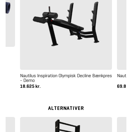
Nautilus Inspiration Olympisk Decline Bænkpres
Nautilu
- Demo
18.625 kr.
69.875
ALTERNATIVER