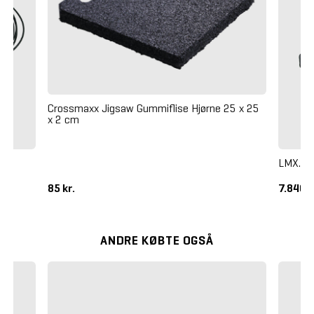
Crossmaxx Jigsaw Gummiflise Hjørne 25 x 25
x 2 cm
LMX. P
85 kr.
7.840 k
ANDRE KØBTE OGSÅ