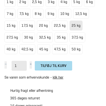
1 kg
2 kg
2,5 kg
3 kg
4 kg
5 kg
6 kg
7 kg
7,5 kg
8 kg
9 kg
10 kg
12,5 kg
15 kg
17,5 kg
20 kg
22,5 kg
25 kg
27,5 kg
30 kg
32,5 kg
35 kg
37,5 kg
40 kg
42,5 kg
45 kg
47,5 kg
50 kg
TILFØJ TIL KURV
Se varen som erhvervskunde -
klik her
Hurtig fragt eller afhentning
365 dages returret
14 dages prisgaranti