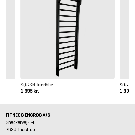
SQ&SN Træribbe
SQ&SN 
1.995 kr.
1.995 k
FITNESS ENGROS A/S
Snedkervej 4-6
2630 Taastrup