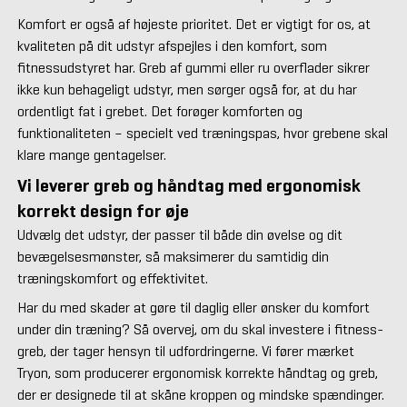
Komfort er også af højeste prioritet. Det er vigtigt for os, at
kvaliteten på dit udstyr afspejles i den komfort, som
fitnessudstyret har. Greb af gummi eller ru overflader sikrer
ikke kun behageligt udstyr, men sørger også for, at du har
ordentligt fat i grebet. Det forøger komforten og
funktionaliteten – specielt ved træningspas, hvor grebene skal
klare mange gentagelser.
Vi leverer greb og håndtag med ergonomisk
korrekt design for øje
Udvælg det udstyr, der passer til både din øvelse og dit
bevægelsesmønster, så maksimerer du samtidig din
træningskomfort og effektivitet.
Har du med skader at gøre til daglig eller ønsker du komfort
under din træning? Så overvej, om du skal investere i fitness-
greb, der tager hensyn til udfordringerne. Vi fører mærket
Tryon, som producerer ergonomisk korrekte håndtag og greb,
der er designede til at skåne kroppen og mindske spændinger.