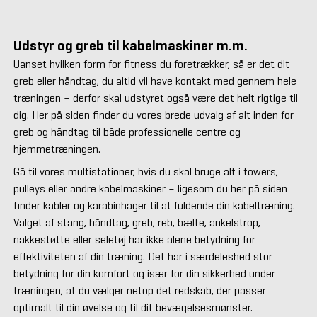
Udstyr og greb til kabelmaskiner m.m.
Uanset hvilken form for fitness du foretrækker, så er det dit
greb eller håndtag, du altid vil have kontakt med gennem hele
træningen – derfor skal udstyret også være det helt rigtige til
dig. Her på siden finder du vores brede udvalg af alt inden for
greb og håndtag til både professionelle centre og
hjemmetræningen.
Gå til vores multistationer, hvis du skal bruge alt i towers,
pulleys eller andre kabelmaskiner – ligesom du her på siden
finder kabler og karabinhager til at fuldende din kabeltræning.
Valget af stang, håndtag, greb, reb, bælte, ankelstrop,
nakkestøtte eller seletøj har ikke alene betydning for
effektiviteten af din træning. Det har i særdeleshed stor
betydning for din komfort og især for din sikkerhed under
træningen, at du vælger netop det redskab, der passer
optimalt til din øvelse og til dit bevægelsesmønster.