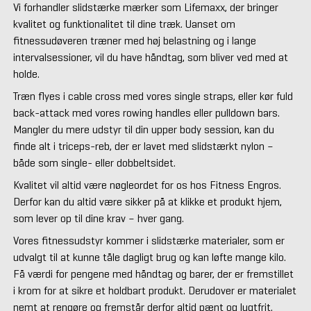
Vi forhandler slidstærke mærker som Lifemaxx, der bringer
kvalitet og funktionalitet til dine træk. Uanset om
fitnessudøveren træner med høj belastning og i lange
intervalsessioner, vil du have håndtag, som bliver ved med at
holde.
Træn flyes i cable cross med vores single straps, eller kør fuld
back-attack med vores rowing handles eller pulldown bars.
Mangler du mere udstyr til din upper body session, kan du
finde alt i triceps-reb, der er lavet med slidstærkt nylon –
både som single- eller dobbeltsidet.
Kvalitet vil altid være nøgleordet for os hos Fitness Engros.
Derfor kan du altid være sikker på at klikke et produkt hjem,
som lever op til dine krav – hver gang.
Vores fitnessudstyr kommer i slidstærke materialer, som er
udvalgt til at kunne tåle dagligt brug og kan løfte mange kilo.
Få værdi for pengene med håndtag og barer, der er fremstillet
i krom for at sikre et holdbart produkt. Derudover er materialet
nemt at rengøre og fremstår derfor altid pænt og lugtfrit.