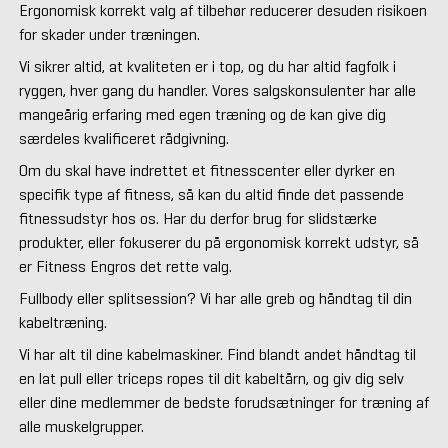
Ergonomisk korrekt valg af tilbehør reducerer desuden risikoen
for skader under træningen.
Vi sikrer altid, at kvaliteten er i top, og du har altid fagfolk i
ryggen, hver gang du handler. Vores salgskonsulenter har alle
mangeårig erfaring med egen træning og de kan give dig
særdeles kvalificeret rådgivning.
Om du skal have indrettet et fitnesscenter eller dyrker en
specifik type af fitness, så kan du altid finde det passende
fitnessudstyr hos os. Har du derfor brug for slidstærke
produkter, eller fokuserer du på ergonomisk korrekt udstyr, så
er Fitness Engros det rette valg.
Fullbody eller splitsession? Vi har alle greb og håndtag til din
kabeltræning.
Vi har alt til dine kabelmaskiner. Find blandt andet håndtag til
en lat pull eller triceps ropes til dit kabeltårn, og giv dig selv
eller dine medlemmer de bedste forudsætninger for træning af
alle muskelgrupper.