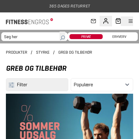
Gå til hovedindhold
365 DAGES RETURRET
PRIVAT
ERHVERV
PRODUKTER
/
STYRKE
/
GREB OG TILBEHØR
GREB OG TILBEHØR
Filter