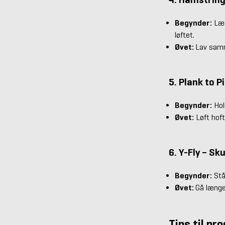
Begynder:
Læg
løftet.
Øvet:
Lav samm
5. Plank to P
Begynder:
Hol
Øvet:
Løft hoft
6. Y-Fly – Sk
Begynder:
Stå
Øvet:
Gå længe
Tips til pr