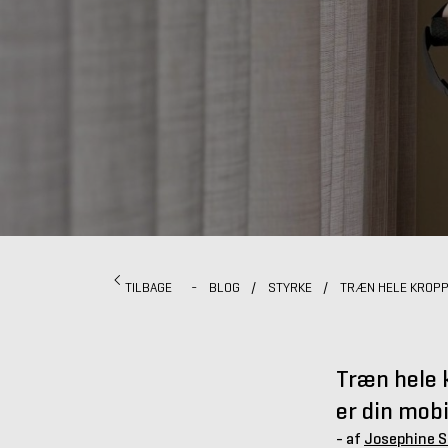
TILBAGE
-
BLOG
/
STYRKE
/
TRÆN HELE KROPP
Træn hele 
er din mob
- af
Josephine 