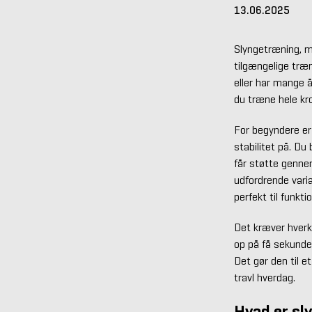
13.06.2025
Slyngetræning, 
tilgængelige træ
eller har mange 
du træne hele kr
For begyndere e
stabilitet på. Du
får støtte genne
udfordrende varia
perfekt til funkt
Det kræver hverk
op på få sekunder
Det gør den til et
travl hverdag.
Hvad er sl