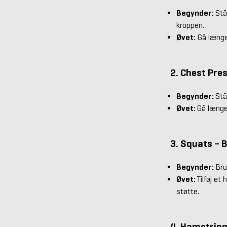
Begynder:
Stå
kroppen.
Øvet:
Gå længe
2. Chest Pre
Begynder:
Stå
Øvet:
Gå længer
3. Squats – 
Begynder:
Bru
Øvet:
Tilføj et
støtte.
4. Hamstring