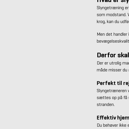
Slyngetræning er
som modstand. Ved
krog, kan du udfø
Men det handler i
bevægelseskvalit
Derfor ska
Der er utrolig m
måde misser du a
Perfekt til re
Slyngetræneren v
sættes op på få 
stranden.
Effektiv hj
Du behøver ikke e