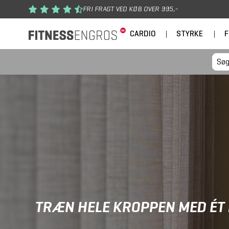
Gå til hovedindhold
FRI FRAGT VED KØB OVER 995,-
CARDIO
|
STYRKE
|
F
TRÆN HELE KROPPEN MED ÉT