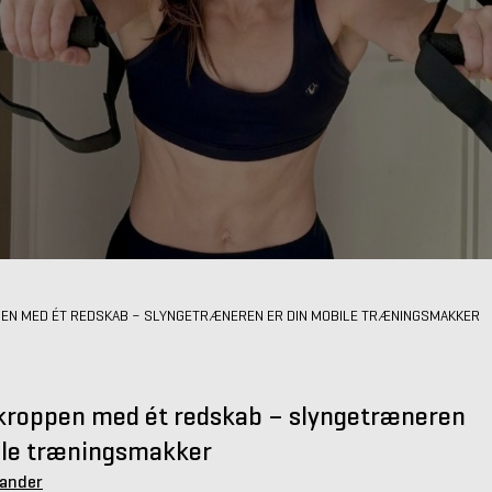
EN MED ÉT REDSKAB – SLYNGETRÆNEREN ER DIN MOBILE TRÆNINGSMAKKER
kroppen med ét redskab – slyngetræneren
ile træningsmakker
Sander