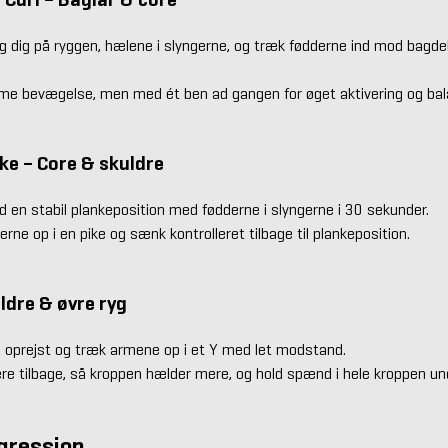
 dig på ryggen, hælene i slyngerne, og træk fødderne ind mod bagd
e bevægelse, men med ét ben ad gangen for øget aktivering og bal
ike – Core & skuldre
d en stabil plankeposition med fødderne i slyngerne i 30 sekunder.
erne op i en pike og sænk kontrolleret tilbage til plankeposition.
uldre & øvre ryg
 oprejst og træk armene op i et Y med let modstand.
re tilbage, så kroppen hælder mere, og hold spænd i hele kroppen u
ogression