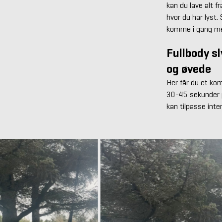
kan du lave alt f
hvor du har lyst
komme i gang med
Fullbody s
og øvede
Her får du et ko
30-45 sekunder pr
kan tilpasse inten