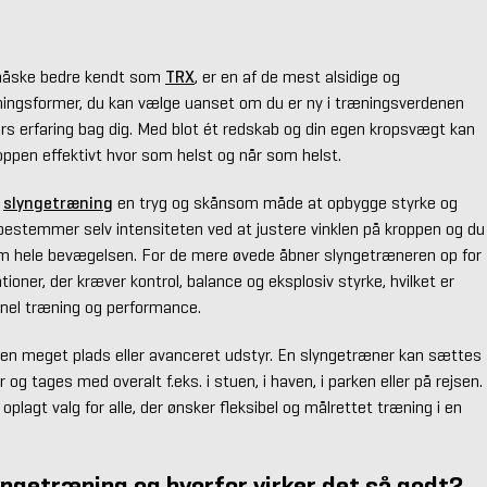
måske bedre kendt som
TRX
, er en af de mest alsidige og
ningsformer, du kan vælge uanset om du er ny i træningsverdenen
års erfaring bag dig. Med blot ét redskab og din egen kropsvægt kan
oppen effektivt hvor som helst og når som helst.
r
slyngetræning
en tryg og skånsom måde at opbygge styrke og
 bestemmer selv intensiteten ved at justere vinklen på kroppen og du
m hele bevægelsen. For de mere øvede åbner slyngetræneren op for
tioner, der kræver kontrol, balance og eksplosiv styrke, hvilket er
ionel træning og performance.
en meget plads eller avanceret udstyr. En slyngetræner kan sættes
 og tages med overalt f.eks. i stuen, i haven, i parken eller på rejsen.
 oplagt valg for alle, der ønsker fleksibel og målrettet træning i en
yngetræning og hvorfor virker det så godt?