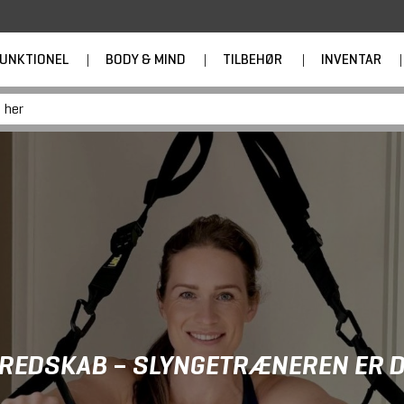
UNKTIONEL
|
BODY & MIND
|
TILBEHØR
|
INVENTAR
|
 REDSKAB – SLYNGETRÆNEREN ER 