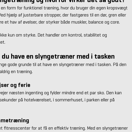
 en form for funktionel træning, hvor du bruger din egen kropsvægt
 hjælp af justerbare stropper, der fastgøres til en dør, gren eller
re et hav af øvelser, der styrker både muskler, balance og core.
kke kun om styrke. Det handler om kontrol, stabilitet og
et.
l du have en slyngetræner med i tasken
ange gode grunde til at have en slyngetræner med i tasken. På den
ldrig en træning.
jser og ferie
ejer næsten ingenting og fylder mindre end et par sko. Den kan
sekunder på hotelværelset, i sommerhuset, i parken eller på
emmetræning
t fitnesscenter for at få en effektiv træning. Med en slyngetræner