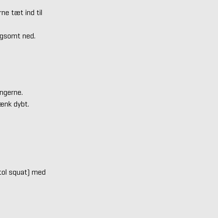
e tæt ind til
angsomt ned.
yngerne.
sænk dybt.
stol squat) med