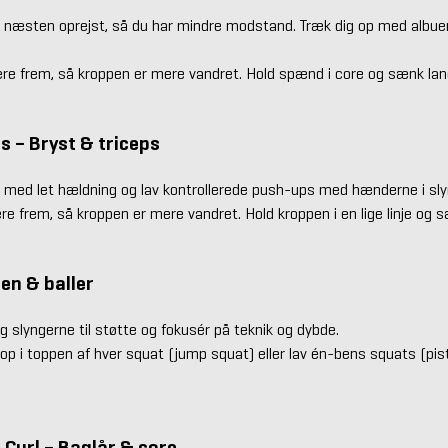
 næsten oprejst, så du har mindre modstand. Træk dig op med albuern
re frem, så kroppen er mere vandret. Hold spænd i core og sænk l
ss – Bryst & triceps
 med let hældning og lav kontrollerede push-ups med hænderne i sl
e frem, så kroppen er mere vandret. Hold kroppen i en lige linje og 
Ben & baller
g slyngerne til støtte og fokusér på teknik og dybde.
 hop i toppen af hver squat (jump squat) eller lav én-bens squats (pi
 Curl – Baglår & core