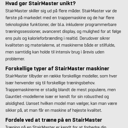
Hvad gør StairMaster unikt?
StairMaster skiller sig ud på flere måder. StairMaster var de
første på markedet med en trappemaskine og de har flere
teknologiske funktioner, der bl.a. inkluderer programmerbare
træningssessioner, avanceret display, og mulighed for at følge
ens puls og kalorieforbrænding i realtid. Derudover sikrer
kvaliteten og materialerne, at maskinerne både er stilfulde,
men samtidig kan holde til intensiv brug i årevis uden
problemer.
Forskellige typer af StairMaster maskiner
StairMaster tilbyder en række forskellige modeller, som hver
især henvender sig til forskellige træningsbehov.
Trappemaskinerne er stadig blandt de mest populære, men
Gauntlet-modellerne især er kendt for sin robusthed og
alsidighed. Uanset hvilken model man vælger, kan man være
sikker på, at man får en maskine af højeste kvalitet.
Fordele ved at træne på en StairMaster
Træning på en StairMaster er kendt for at forbedre din