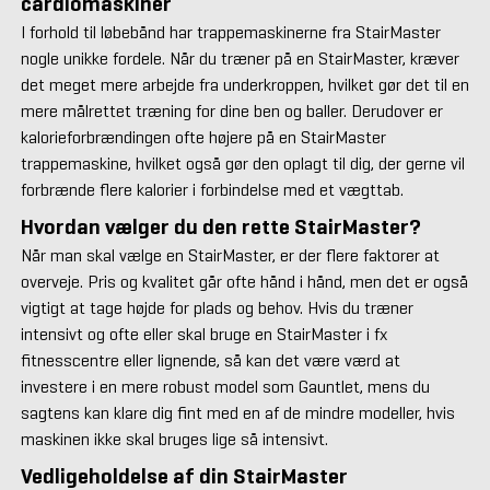
cardiomaskiner
I forhold til løbebånd har trappemaskinerne fra StairMaster
nogle unikke fordele. Når du træner på en StairMaster, kræver
det meget mere arbejde fra underkroppen, hvilket gør det til en
mere målrettet træning for dine ben og baller. Derudover er
kalorieforbrændingen ofte højere på en StairMaster
trappemaskine, hvilket også gør den oplagt til dig, der gerne vil
forbrænde flere kalorier i forbindelse med et vægttab.
Hvordan vælger du den rette StairMaster?
Når man skal vælge en StairMaster, er der flere faktorer at
overveje. Pris og kvalitet går ofte hånd i hånd, men det er også
vigtigt at tage højde for plads og behov. Hvis du træner
intensivt og ofte eller skal bruge en StairMaster i fx
fitnesscentre eller lignende, så kan det være værd at
investere i en mere robust model som Gauntlet, mens du
sagtens kan klare dig fint med en af de mindre modeller, hvis
maskinen ikke skal bruges lige så intensivt.
Vedligeholdelse af din StairMaster