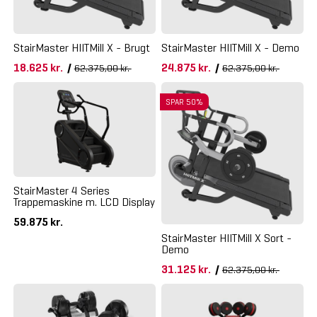
StairMaster HIITMill X - Brugt
StairMaster HIITMill X - Demo
18.625 kr.
/
24.875 kr.
/
62.375,00 kr.
62.375,00 kr.
SPAR 50%
StairMaster 4 Series
Trappemaskine m. LCD Display
59.875 kr.
StairMaster HIITMill X Sort -
Demo
31.125 kr.
/
62.375,00 kr.