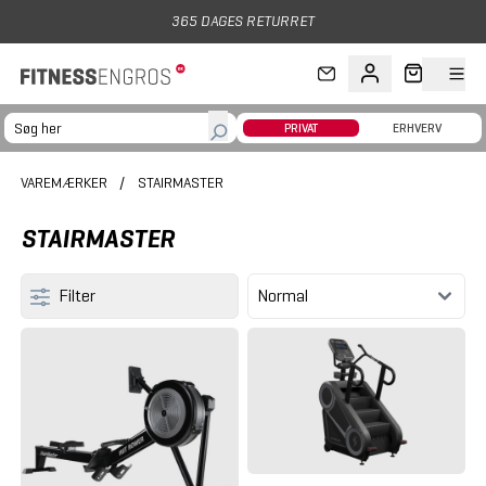
Gå til hovedindhold
AGES RETURRET
PRIVAT
ERHVERV
VAREMÆRKER
/
STAIRMASTER
STAIRMASTER
Filter