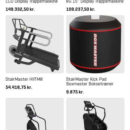
LCD Display Trappemaskine
8G 15" Display Trappemaskine
149.332,50 kr.
109.237,50 kr.
StairMaster HIITMill
StairMaster Kick Pad
Boxmaster Boksetræner
54.418,75 kr.
9.875 kr.