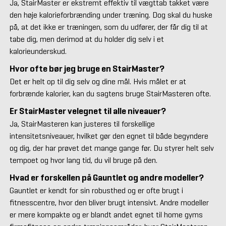
Ja, StairMaster er ekstremt effektiv til vægttab takket være
den høje kalorieforbrænding under træning. Dog skal du huske
på, at det ikke er træningen, som du udfører, der får dig til at
tabe dig, men derimod at du holder dig selv i et
kalorieunderskud.
Hvor ofte bør jeg bruge en StairMaster?
Det er helt op til dig selv og dine mål. Hvis målet er at
forbrænde kalorier, kan du sagtens bruge StairMasteren ofte.
Er StairMaster velegnet til alle niveauer?
Ja, StairMasteren kan justeres til forskellige
intensitetsniveauer, hvilket gør den egnet til både begyndere
og dig, der har prøvet det mange gange før. Du styrer helt selv
tempoet og hvor lang tid, du vil bruge på den.
Hvad er forskellen på Gauntlet og andre modeller?
Gauntlet er kendt for sin robusthed og er ofte brugt i
fitnesscentre, hvor den bliver brugt intensivt. Andre modeller
er mere kompakte og er blandt andet egnet til home gyms