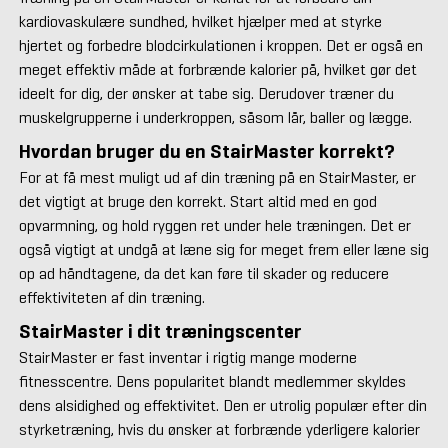
kardiovaskulære sundhed, hvilket hjælper med at styrke
hjertet og forbedre blodcirkulationen i kroppen. Det er også en
meget effektiv måde at forbrænde kalorier på, hvilket gør det
ideelt for dig, der ønsker at tabe sig. Derudover træner du
muskelgrupperne i underkroppen, såsom lår, baller og lægge.
Hvordan bruger du en StairMaster korrekt?
For at få mest muligt ud af din træning på en StairMaster, er
det vigtigt at bruge den korrekt. Start altid med en god
opvarmning, og hold ryggen ret under hele træningen. Det er
også vigtigt at undgå at læne sig for meget frem eller læne sig
op ad håndtagene, da det kan føre til skader og reducere
effektiviteten af din træning.
StairMaster i dit træningscenter
StairMaster er fast inventar i rigtig mange moderne
fitnesscentre. Dens popularitet blandt medlemmer skyldes
dens alsidighed og effektivitet. Den er utrolig populær efter din
styrketræning, hvis du ønsker at forbrænde yderligere kalorier