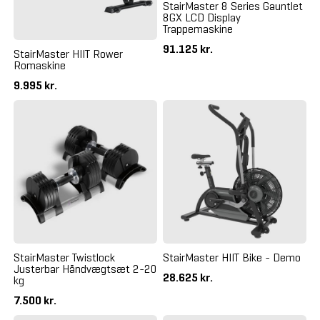
StairMaster 8 Series Gauntlet
8GX LCD Display
Trappemaskine
91.125 kr.
StairMaster HIIT Rower
Romaskine
9.995 kr.
StairMaster Twistlock
StairMaster HIIT Bike - Demo
Justerbar Håndvægtsæt 2-20
28.625 kr.
kg
7.500 kr.