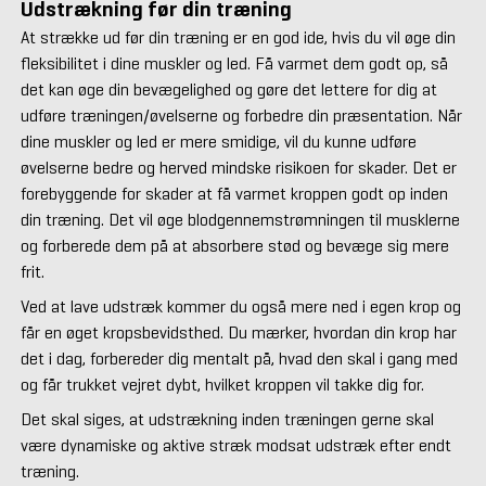
Udstrækning før din træning
At strække ud før din træning er en god ide, hvis du vil øge din
fleksibilitet i dine muskler og led. Få varmet dem godt op, så
det kan øge din bevægelighed og gøre det lettere for dig at
udføre træningen/øvelserne og forbedre din præsentation. Når
dine muskler og led er mere smidige, vil du kunne udføre
øvelserne bedre og herved mindske risikoen for skader. Det er
forebyggende for skader at få varmet kroppen godt op inden
din træning. Det vil øge blodgennemstrømningen til musklerne
og forberede dem på at absorbere stød og bevæge sig mere
frit.
Ved at lave udstræk kommer du også mere ned i egen krop og
får en øget kropsbevidsthed. Du mærker, hvordan din krop har
det i dag, forbereder dig mentalt på, hvad den skal i gang med
og får trukket vejret dybt, hvilket kroppen vil takke dig for.
Det skal siges, at udstrækning inden træningen gerne skal
være dynamiske og aktive stræk modsat udstræk efter endt
træning.