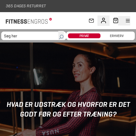
Gå til hovedindhold
PRIVAT
ERHVERV
HVAD ER UDSTRÆK OG HVORFOR ER DET
GODT FØR OG EFTER TRÆNING?