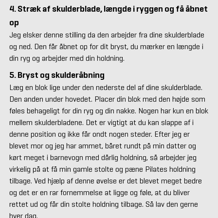
4. Stræk af skulderblade, længde i ryggen og få åbnet
op
Jeg elsker denne stilling da den arbejder fra dine skulderblade
og ned. Den får åbnet op for dit bryst, du mærker en længde i
din ryg og arbejder med din holdning.
5. Bryst og skulderåbning
Læg en blok lige under den nederste del af dine skulderblade.
Den anden under hovedet. Placer din blok med den højde som
føles behageligt for din ryg og din nakke. Nogen har kun en blok
mellem skulderbladene. Det er vigtigt at du kan slappe af i
denne position og ikke får ondt nogen steder. Efter jeg er
blevet mor og jeg har ammet, båret rundt på min datter og
kørt meget i barnevogn med dårlig holdning, så arbejder jeg
virkelig på at få min gamle stolte og pæne Pilates holdning
tilbage. Ved hjælp af denne øvelse er det blevet meget bedre
og det er en rar fornemmelse at ligge og føle, at du bliver
rettet ud og får din stolte holdning tilbage. Så lav den gerne
hver dag.