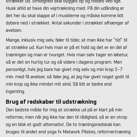
strækker ud. Smidighed skal bygges op og holdes ved lige.
Husk altid at have din vejrtrækning med. På din udånding er
det her du skal slappe af i musklerne og måske komme lidt
dybere ned i strækket. Antal sekunder i strækket afhænger af
øvelsen.
Mange, inklusiv mig selv, føler til tider, at man ikke har ”tid” til
at strække ud. Kun hvis man er på et hold og det er en del af
træningen og man er tvunget. Hvis man selv tager en løbetur,
så er det en hurtig tur og så videre i dagens program. Men
personligt, hvis jeg bare har givet mig selv og min krop 5-7
min. med få øvelser, så føler jeg, at jeg har givet noget godt til
min krop og ikke mindst mit sind. Så lidt er bedre end
ingenting.
Brug af redskaber til udstrækning
Den bedste måde for mig at strække ud på er klart på min
reformer, men når jeg ikke har den til rådighed, så er en strop
og en blok et godt alternativt. De to træningsredskab kan
bruges til andet end yoga fx Matwork Pilates, reformertræning