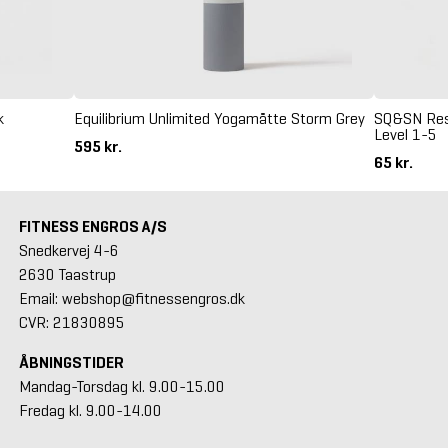
k
Equilibrium Unlimited Yogamåtte Storm Grey
SQ&SN Resi
Level 1-5
595 kr.
65 kr.
FITNESS ENGROS A/S
Snedkervej 4-6
2630 Taastrup
Email: webshop@fitnessengros.dk
CVR: 21830895
ÅBNINGSTIDER
Mandag-Torsdag kl. 9.00-15.00
Fredag kl. 9.00-14.00