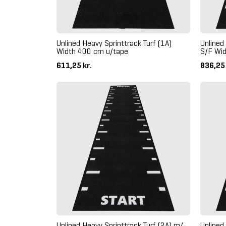
Unlined Heavy Sprinttrack Turf (1A)
Unlined
Width 400 cm u/tape
S/F Wi
611,25 kr.
836,25
Unlined Heavy Sprinttrack Turf (2A) m/
Unlined