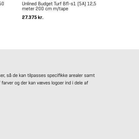
 50
Unlined Budget Turf Bfl-s1 (5A) 12,5
meter 200 cm m/tape
27.375 kr.
lser, så de kan tilpasses specifikke arealer samt
 farver og der kan væves logoer ind i dele af