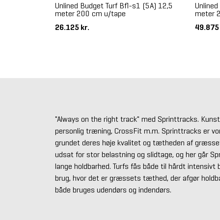
Unlined Budget Turf Bfl-s1 (5A) 12,5
Unlined
meter 200 cm u/tape
meter 
26.125 kr.
49.875
"Always on the right track" med Sprinttracks. Kuns
personlig træning, CrossFit m.m. Sprinttracks er vo
grundet deres høje kvalitet og tætheden af græsse
udsat for stor belastning og slidtage, og her går S
lange holdbarhed. Turfs fås både til hårdt intensivt 
brug, hvor det er græssets tæthed, der afgør hold
både bruges udendørs og indendørs.