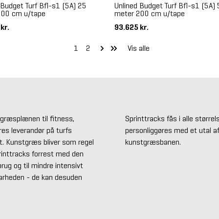
 Budget Turf Bfl-s1 (5A) 25
Unlined Budget Turf Bfl-s1 (5A)
200 cm u/tape
meter 200 cm u/tape
 kr.
93.625 kr.
1
2
Vis alle
tgræsplænen til fitness,
Sprinttracks fås i alle større
res leverandør på turfs
personliggøres med et utal af
t. Kunstgræs bliver som regel
kunstgræsbanen.
printtracks forrest med den
brug og til mindre intensivt
barheden - de kan desuden