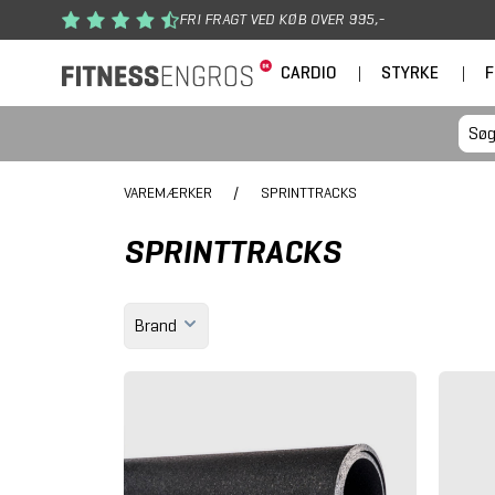
Gå til hovedindhold
FRI FRAGT VED KØB OVER 995,-
CARDIO
|
STYRKE
|
F
VAREMÆRKER
/
SPRINTTRACKS
SPRINTTRACKS
Brand