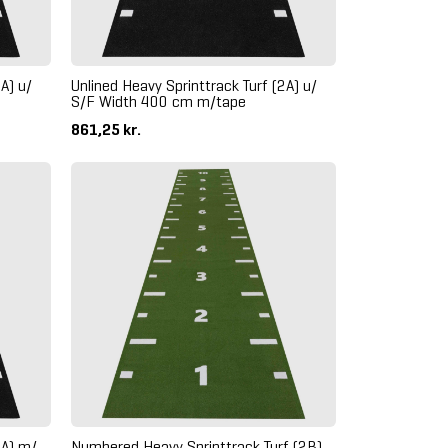
A) u/
Unlined Heavy Sprinttrack Turf (2A) u/
S/F Width 400 cm m/tape
861,25 kr.
2A) m/
Numbered Heavy Sprinttrack Turf (2B)