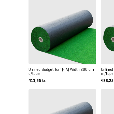
Unlined Budget Turf (4A) Width 200 cm
Unlined
u/tape
m/tape
411,25 kr.
486,25