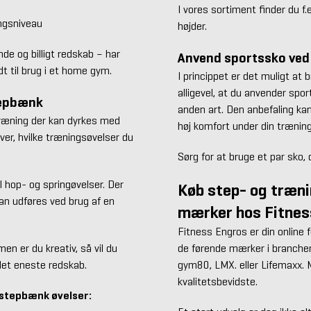
I vores sortiment finder du f.
ngsniveau
højder.
e og billigt redskab – har
Anvend sportssko ved
dt til brug i et home gym.
I princippet er det muligt at
alligevel, at du anvender spor
tepbænk
anden art. Den anbefaling ka
r træning der kan dyrkes med
høj komfort under din træning
ver, hvilke træningsøvelser du
Sørg for at bruge et par sko,
l hop- og springøvelser. Der
Køb step- og træn
an udføres ved brug af en
mærker hos Fitnes
Fitness Engros er din online
n er du kreativ, så vil du
de førende mærker i branchen.
et eneste redskab.
gym80, LMX. eller Lifemaxx. M
kvalitetsbevidste.
 stepbænk øvelser: