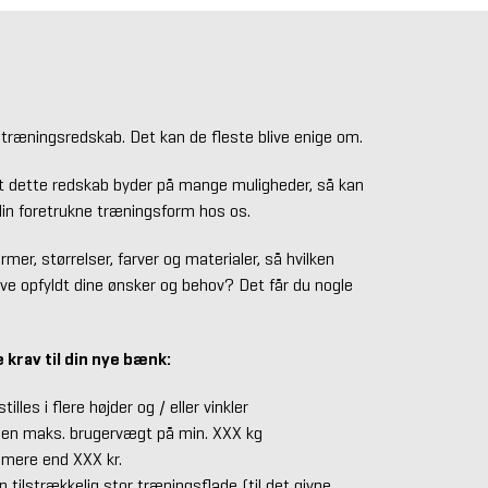
træningsredskab. Det kan de fleste blive enige om.
 at dette redskab byder på mange muligheder, så kan
 din foretrukne træningsform hos os.
er, størrelser, farver og materialer, så hvilken
ave opfyldt dine ønsker og behov? Det får du nogle
e krav til din nye bænk:
lles i flere højder og / eller vinkler
en maks. brugervægt på min. XXX kg
mere end XXX kr.
tilstrækkelig stor træningsflade (til det givne