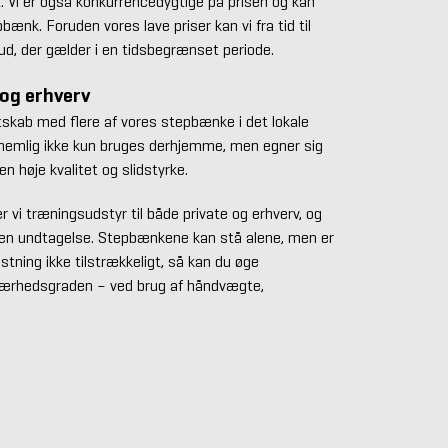
lt. Vi er også konkurrencedygtige på prisen og kan
epbænk. Foruden vores lave priser kan vi fra tid til
ud, der gælder i en tidsbegrænset periode.
 og erhverv
skab med flere af vores stepbænke i det lokale
nemlig ikke kun bruges derhjemme, men egner sig
n høje kvalitet og slidstyrke.
 vi træningsudstyr til både private og erhverv, og
gen undtagelse. Stepbænkene kan stå alene, men er
tning ikke tilstrækkeligt, så kan du øge
værhedsgraden – ved brug af håndvægte,