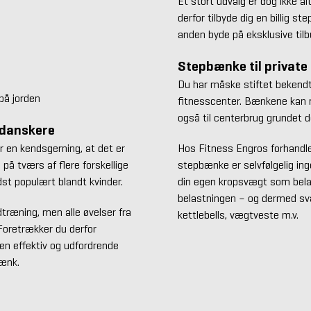
Et stort udvalg er dog ikke a
derfor tilbyde dig en billig st
anden byde på eksklusive tilb
Stepbænke til private
Du har måske stiftet bekendt
på jorden
fitnesscenter. Bænkene kan 
også til centerbrug grundet de
 danskere
 en kendsgerning, at det er
Hos Fitness Engros forhandler
på tværs af flere forskellige
stepbænke er selvfølgelig in
st populært blandt kvinder.
din egen kropsvægt som belas
belastningen – og dermed s
dtræning, men alle øvelser fra
kettlebells, vægtveste m.v.
 Foretrækker du derfor
en effektiv og udfordrende
bænk.