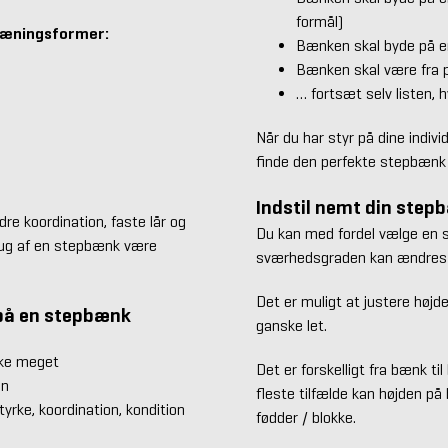
formål)
træningsformer:
Bænken skal byde på en
Bænken skal være fra 
… fortsæt selv listen, h
Når du har styr på dine indivi
finde den perfekte stepbænk 
Indstil nemt din step
e koordination, faste lår og
Du kan med fordel vælge en st
brug af en stepbænk være
sværhedsgraden kan ændres 
Det er muligt at justere højd
 på en stepbænk
ganske let.
ikke meget
Det er forskelligt fra bænk ti
en
fleste tilfælde kan højden p
yrke, koordination, kondition
fødder / blokke.