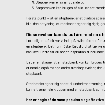
Stepbænken er svær at slide op
Stepbænken kan bruges af alle uanset træni
Første punkt – at en stepbænk er et pladsbesparend
bl.a. den betydning, at redskabet egner sig rigtig go
Disse øvelser kan du udføre med en s
I et tidligere afsnit var vi inde på, hvilke former fo
en stepbænk. Det har måske fået dig til at tænke o
kan lave. Dette får du noget inspiration til herunder.
Det er en skrøne, at en stepbænk kun kan bruges ti
er nemlig også mange andre træningsøvelser, der k
stepbænk.
Stepbænke egner sig bedst til underkropstræning, me
kunne træne hele kroppen med en stepbænk som d
Her er nogle af de mest populære og effektive