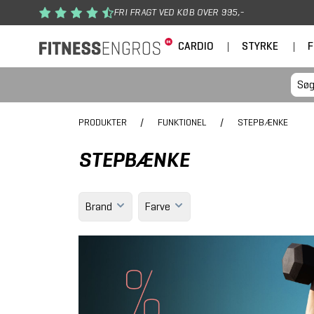
Gå til hovedindhold
FRI FRAGT VED KØB OVER 995,-
CARDIO
|
STYRKE
|
F
PRODUKTER
/
FUNKTIONEL
/
STEPBÆNKE
STEPBÆNKE
Brand
Farve