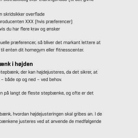
 skridsikker overflade
producenten XXX (hvis præferencer)
vis du har flere krav og ønsker
duelle præferencer, så bliver det markant lettere at
til enten dit homegym eller fitnesscenter.
bænk i højden
epbænk, der kan højdejusteres, da det sikrer, at
– både op og ned – ved behov.
en på langt de fleste stepbænke, og ofte er det
l bænk, hvordan højdejusteringen skal gribes an. I de
å bænkene justeres ved at anvende de medfølgende