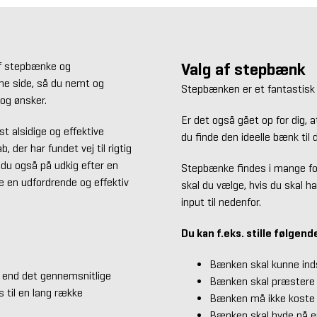
Valg af stepbænk
af stepbænke og
ne side, så du nemt og
Stepbænken er et fantastisk 
 og ønsker.
Er det også gået op for dig,
 alsidige og effektive
du finde den ideelle bænk til
 der har fundet vej til rigtig
du også på udkig efter en
Stepbænke findes i mange form
re en udfordrende og effektiv
skal du vælge, hvis du skal h
input til nedenfor.
Du kan f.eks. stille følgend
Bænken skal kunne indsti
 end det gennemsnitlige
Bænken skal præstere 
 til en lang række
Bænken må ikke koste 
Bænken skal byde på en 