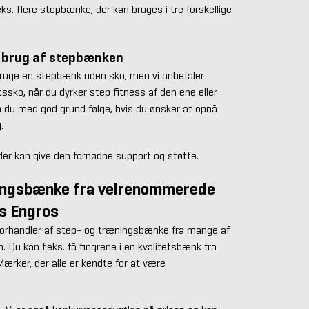
eks. flere stepbænke, der kan bruges i tre forskellige
 brug af stepbænken
 bruge en stepbænk uden sko, men vi anbefaler
tssko, når du dyrker step fitness af den ene eller
n du med god grund følge, hvis du ønsker at opnå
.
 der kan give den fornødne support og støtte.
ingsbænke fra velrenommerede
s Engros
 forhandler af step- og træningsbænke fra mange af
 Du kan f.eks. få fingrene i en kvalitetsbænk fra
ærker, der alle er kendte for at være