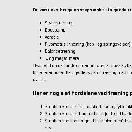
Du kan f.eks. bruge en stepbænk til følgende 
Styrketræning
Bodypump
Aerobic
Plyometrisk træning (hop- og springøvelser)
Balancetræning
… og meget mere
Hvad end du derfor drømmer om større muskler, bedr
baller eller noget helt fjerde, så kan træning med 
svaret.
Her er nogle af fordelene ved træning
Stepbænken er billig i anskaffelse og fylder 
Stepbænken er let og hurtig at justere i højd
Stepbænken kan bruges til træning af både st
m.v.