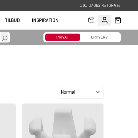
365 DAGES RETURRET
TILBUD
|
INSPIRATION
PRIVAT
ERHVERV