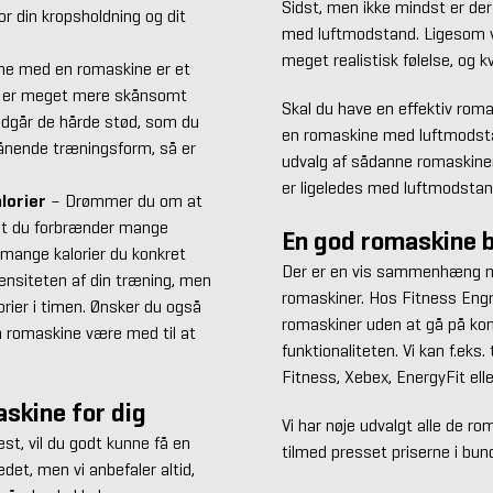
Sidst, men ikke mindst er der
r din kropsholdning og dit
med luftmodstand. Ligesom v
meget realistisk følelse, og kv
ne med en romaskine er et
ning er meget mere skånsomt
Skal du have en effektiv roma
undgår de hårde stød, som du
en romaskine med luftmodstan
skånende træningsform, så er
udvalg af sådanne romaskiner.
er ligeledes med luftmodstan
lorier
– Drømmer du om at
, at du forbrænder mange
En god romaskine b
 mange kalorier du konkret
Der er en vis sammenhæng mel
tensiteten af din træning, men
romaskiner.
Hos Fitness Engro
rier i timen. Ønsker du også
romaskiner uden at gå på kom
 romaskine være med til at
funktionaliteten. Vi kan f.eks.
Fitness, Xebex, EnergyFit ell
skine for dig
Vi har nøje udvalgt alle de ro
t, vil du godt kunne få en
tilmed presset priserne i bu
det, men vi anbefaler altid,