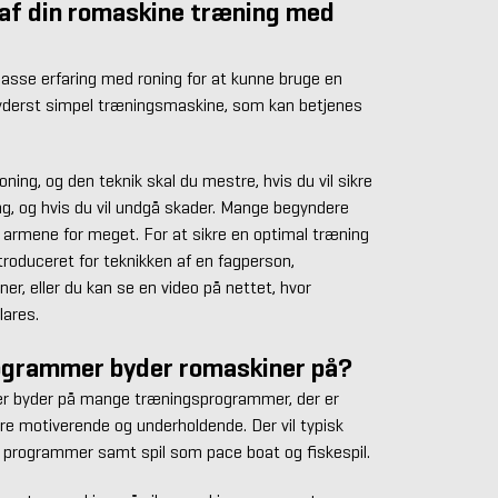
 af din romaskine træning med
asse erfaring med roning for at kunne bruge en
 yderst simpel træningsmaskine, som kan betjenes
oning, og den teknik skal du mestre, hvis du vil sikre
g, og hvis du vil undgå skader. Mange begyndere
ge armene for meget. For at sikre en optimal træning
troduceret for teknikken af en fagperson,
er, eller du kan se en video på nettet, hvor
lares.
ogrammer byder romaskiner på?
r byder på mange træningsprogrammer, der er
re motiverende og underholdende. Der vil typisk
e programmer samt spil som pace boat og fiskespil.