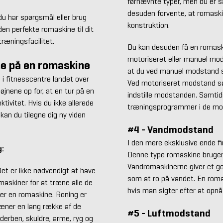
førnævnte typer, men du er så
desuden forvente, at romaski
 du har spørgsmål eller brug
konstruktion.
 den perfekte romaskine til dit
ræningsfacilitet.
Du kan desuden få en romask
motoriseret eller manuel mods
ne på en romaskine
at du ved manuel modstand se
 i fitnesscentre landet over
Ved motoriseret modstand s
øjnene op for, at en tur på en
indstille modstanden. Samtid
tivitet. Hvis du ikke allerede
træningsprogrammer i de mo
kan du tilegne dig ny viden
#4 - Vandmodstand
I den mere eksklusive ende 
g:
Denne type romaskine bruger,
Vandromaskinerne giver et god
et er ikke nødvendigt at have
som at ro på vandet. En rom
maskiner for at træne alle de
hvis man sigter efter at opnå
er en romaskine. Roning er
ræner en lang række af de
#5 - Luftmodstand
derben, skuldre, arme, ryg og