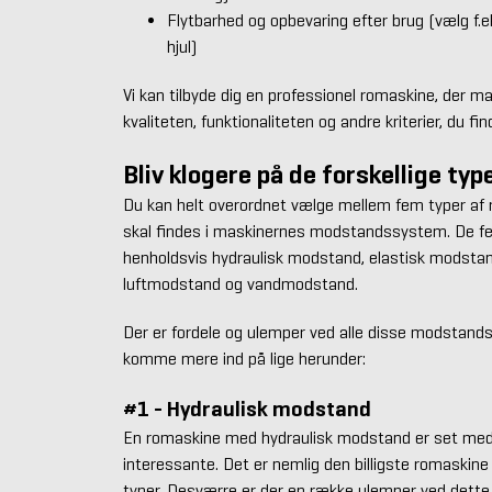
Flytbarhed og opbevaring efter brug (vælg f.
hjul)
Vi kan tilbyde dig en professionel romaskine, der ma
kvaliteten, funktionaliteten og andre kriterier, du fin
Bliv klogere på de forskellige ty
Du kan helt overordnet vælge mellem fem typer af r
skal findes i maskinernes modstandssystem. De 
henholdsvis hydraulisk modstand, elastisk modsta
luftmodstand og vandmodstand.
Der er fordele og ulemper ved alle disse modstandss
komme mere ind på lige herunder:
#1 - Hydraulisk modstand
En romaskine med hydraulisk modstand er set med
interessante. Det er nemlig den billigste romaskin
typer. Desværre er der en række ulemper ved dette modstandssystem. De