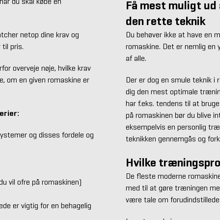
når du skal købe en
Få mest muligt ud
den rette teknik
tcher netop dine krav og
Du behøver ikke at have en m
il pris.
romaskine. Det er nemlig en
af alle.
for overveje nøje, hvilke krav
re, om en given romaskine er
Der er dog en smule teknik i r
dig den mest optimale trænin
har f.eks. tendens til at bru
erier:
på romaskinen bør du blive in
eksempelvis en personlig træn
systemer og disses fordele og
teknikken gennemgås og fork
Hvilke træningspr
De fleste moderne romaskine
du vil ofre på romaskinen)
med til at gøre træningen me
være tale om forudindstilled
e er vigtig for en behagelig