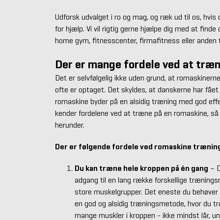
Udforsk udvalget i ro og mag, og ræk ud til os, hvis
for hjælp. Vi vil rigtig gerne hjælpe dig med at finde
home gym, fitnesscenter, firmafitness eller anden t
Der er mange fordele ved at træ
Det er selvfølgelig ikke uden grund, at romaskinerne
ofte er optaget. Det skyldes, at danskerne har fået 
romaskine byder på en alsidig træning med god effek
kender fordelene ved at træne på en romaskine, så 
herunder.
Der er følgende fordele ved romaskine trænin
Du kan træne hele kroppen på én gang
– D
adgang til en lang række forskellige trænings
store muskelgrupper. Det eneste du behøver 
en god og alsidig træningsmetode, hvor du t
mange muskler i kroppen - ikke mindst lår, un