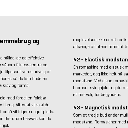
hjemmebrug og
rooplevelsen ikke er ret reali
afhænge af intensiteten af 
e pålidelige og effektive
#2 - Elastisk modsta
ne såsom fitnesscentre og
En romaskine med elastisk mo
je tilpasset vores udvalg af
markedet, dog ikke helt på 
tioner, så du kan finde en
modstand. Ved disse romaskin
e krav og formål.
bremser svinghjulet og derm
et fint valg for begyndere.
lg med fordel en foldbar
 i brug. Alternativt skal du
#3 - Magnetisk mods
 også vil frigøre noget plads.
Som et tredje bud er der mul
den det store besvær, kan du
modstand. Romaskiner med m
hjul.