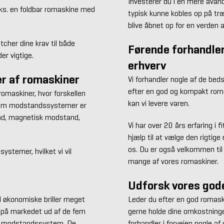
Investerer du i en mere avan
eks. en foldbar romaskine med
typisk kunne kobles op på træ
blive åbnet op for en verden
tcher dine krav til både
Førende forhandler
der vigtige.
erhverv
per af romaskiner
Vi forhandler nogle af de be
efter en god og kompakt romas
omaskiner, hvor forskellen
kan vi levere varen.
fem modstandssystemer er
nd, magnetisk modstand,
Vi har over 20 års erfaring i 
hjælp til at vælge den rigtige 
os. Du er også velkommen til
ystemer, hvilket vi vil
mange af vores romaskiner.
Udforsk vores god
 økonomiske briller meget
Leder du efter en god romaski
e på markedet ud af de fem
gerne holde dine omkostninge
forhandler i forvejen nogle af