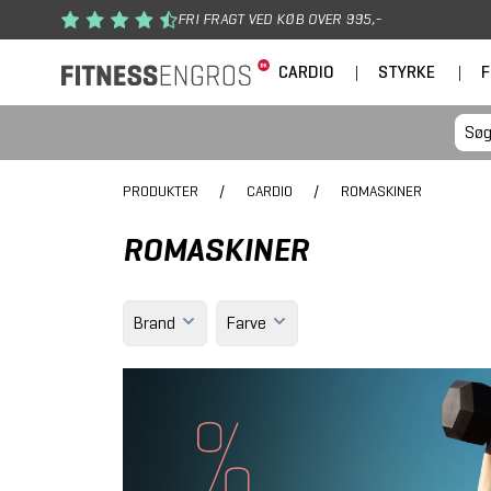
Gå til hovedindhold
FRI FRAGT VED KØB OVER 995,-
CARDIO
|
STYRKE
|
F
PRODUKTER
/
CARDIO
/
ROMASKINER
ROMASKINER
Brand
Farve