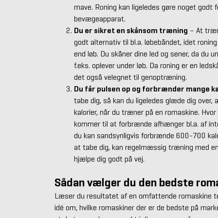
mave. Roning kan ligeledes gøre noget godt fo
bevægeapparat.
Du er sikret en skånsom træning
– At træ
godt alternativ til bl.a. løbebåndet, idet ro
end løb. Du skåner dine led og sener, da du 
f.eks. oplever under løb. Da roning er en led
det også velegnet til genoptræning.
Du får pulsen op og forbrænder mange ka
tabe dig, så kan du ligeledes glæde dig over
kalorier, når du træner på en romaskine. Hvor
kommer til at forbrænde afhænger bl.a. af in
du kan sandsynligvis forbrænde 600-700 kalo
at tabe dig, kan regelmæssig træning med en
hjælpe dig godt på vej.
Sådan vælger du den bedste roma
Læser du resultatet af en omfattende romaskine tes
idé om, hvilke romaskiner der er de bedste på marke