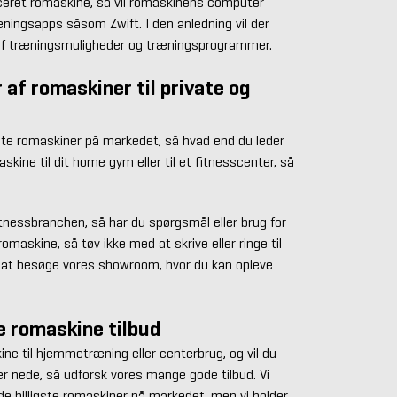
ceret romaskine, så vil romaskinens computer
ningsapps såsom Zwift. I den anledning vil der
 af træningsmuligheder og træningsprogrammer.
 af romaskiner til private og
dste romaskiner på markedet, så hvad end du leder
kine til dit home gym eller til et fitnesscenter, så
fitnessbranchen, så har du spørgsmål eller brug for
romaskine, så tøv ikke med at skrive eller ringe til
 at besøge vores showroom, hvor du kan opleve
e romaskine tilbud
ne til hjemmetræning eller centerbrug, og vil du
r nede, så udforsk vores mange gode tilbud. Vi
 de billigste romaskiner på markedet, men vi holder