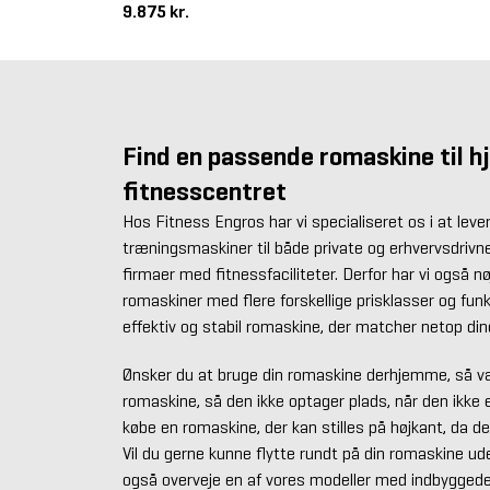
9.875 kr.
Find en passende romaskine til 
fitnesscentret
Hos Fitness Engros har vi specialiseret os i at lever
træningsmaskiner til både private og erhvervsdriv
firmaer med fitnessfaciliteter. Derfor har vi også nø
romaskiner med flere forskellige prisklasser og funk
effektiv og stabil romaskine, der matcher netop din
Ønsker du at bruge din romaskine derhjemme, så væ
romaskine, så den ikke optager plads, når den ikke er
købe en romaskine, der kan stilles på højkant, da det
Vil du gerne kunne flytte rundt på din romaskine u
også overveje en af vores modeller med indbyggede 