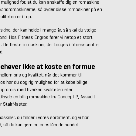
 mulighed for, at du kan anskaffe dig en romaskine
andromaskinerne, så byder disse romaskiner på en
aliteten er i top.
skine, der kan holde i mange år, så skal du vælge
d. Hos Fitness Engros fører vi netop et stort
 De fleste romaskiner, der bruges i fitnesscentre,
d.
ehøver ikke at koste en formue
lem pris og kvalitet, når det kommer til
s har du dog rig mulighed for at købe billige
promis med hverken kvaliteten eller
 tilbyde en billig romaskine fra Concept 2, Assault
er StairMaster.
maskiner, du finder i vores sortiment, og vi har
nd, så du kan gøre en enestående handel.