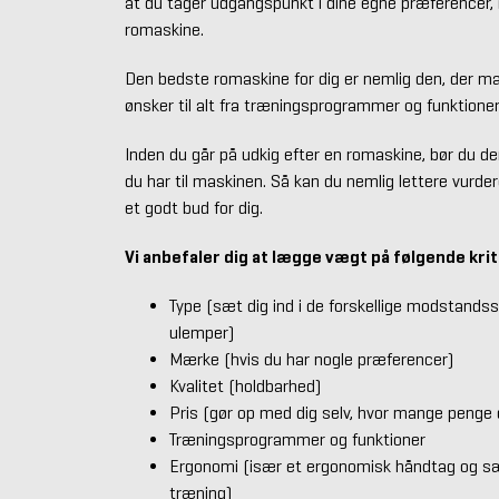
at du tager udgangspunkt i dine egne præferencer, 
romaskine.
Den bedste romaskine for dig er nemlig den, der ma
ønsker til alt fra træningsprogrammer og funktioner t
Inden du går på udkig efter en romaskine, bør du der
du har til maskinen. Så kan du nemlig lettere vurde
et godt bud for dig.
Vi anbefaler dig at lægge vægt på følgende krit
Type (sæt dig ind i de forskellige modstands
ulemper)
Mærke (hvis du har nogle præferencer)
Kvalitet (holdbarhed)
Pris (gør op med dig selv, hvor mange penge 
Træningsprogrammer og funktioner
Ergonomi (især et ergonomisk håndtag og sæd
træning)