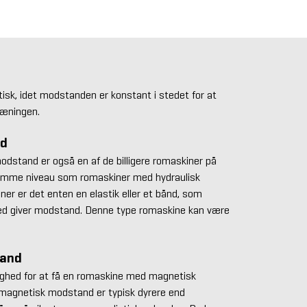
stisk, idet modstanden er konstant i stedet for at
træningen.
nd
dstand er også en af de billigere romaskiner på
samme niveau som romaskiner med hydraulisk
er er det enten en elastik eller et bånd, som
ed giver modstand. Denne type romaskine kan være
tand
ighed for at få en romaskine med magnetisk
agnetisk modstand er typisk dyrere end