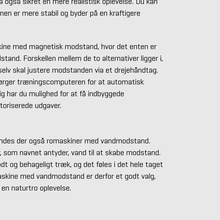
 også sikret en mere realistisk oplevelse. Du kan
nen er mere stabil og byder på en kraftigere
ine med magnetisk modstand, hvor det enten er
tand. Forskellen mellem de to alternativer ligger i,
lv skal justere modstanden via et drejehåndtag.
ørger træningscomputeren for at automatisk
ig har du mulighed for at få indbyggede
toriserede udgaver.
findes der også romaskiner med vandmodstand.
 som navnet antyder, vand til at skabe modstand.
t og behageligt træk, og det føles i det hele taget
askine med vandmodstand er derfor et godt valg,
 en naturtro oplevelse.