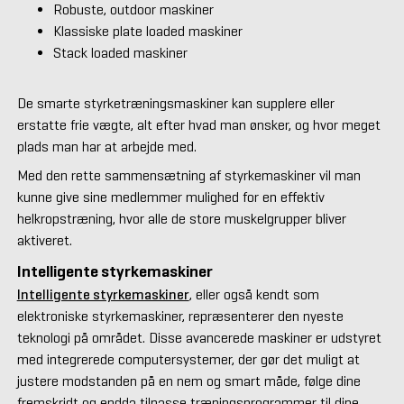
Robuste, outdoor maskiner
Klassiske plate loaded maskiner
Stack loaded maskiner
De smarte styrketræningsmaskiner kan supplere eller
erstatte frie vægte, alt efter hvad man ønsker, og hvor meget
plads man har at arbejde med.
Med den rette sammensætning af styrkemaskiner vil man
kunne give sine medlemmer mulighed for en effektiv
helkropstræning, hvor alle de store muskelgrupper bliver
aktiveret.
Intelligente styrkemaskiner
Intelligente styrkemaskiner
, eller også kendt som
elektroniske styrkemaskiner, repræsenterer den nyeste
teknologi på området. Disse avancerede maskiner er udstyret
med integrerede computersystemer, der gør det muligt at
justere modstanden på en nem og smart måde, følge dine
fremskridt og endda tilpasse træningsprogrammer til dine