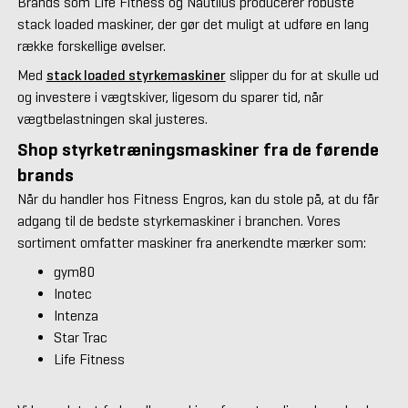
Brands som Life Fitness og Nautilus producerer robuste
stack loaded maskiner, der gør det muligt at udføre en lang
række forskellige øvelser.
Med
stack loaded styrkemaskiner
slipper du for at skulle ud
og investere i vægtskiver, ligesom du sparer tid, når
vægtbelastningen skal justeres.
Shop styrketræningsmaskiner fra de førende
brands
Når du handler hos Fitness Engros, kan du stole på, at du får
adgang til de bedste styrkemaskiner i branchen. Vores
sortiment omfatter maskiner fra anerkendte mærker som:
gym80
Inotec
Intenza
Star Trac
Life Fitness