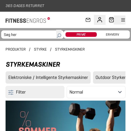
Gå til hovedindhold
PRIVAT
ERHVERV
PRODUKTER
/
STYRKE
/
STYRKEMASKINER
STYRKEMASKINER
Elektroniske / Intelligente Styrkemaskiner
Outdoor Styrkema
Filter