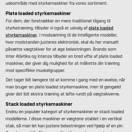
udeområde med styrkemaskiner fra vores sortiment.
Plate loaded styrkemaskiner
For dem, der foretrækker en mere traditionel tilgang til
styrketræning, tilbyder vi også et udvalg af
plate loaded
styrkemaskiner
. I modsætning til de intelligente modeller,
hvor modstanden justeres elektronisk, skal du her manuelt
påsætte vægtskiver for at øge belastningen. Brands som
Inter Atletika og Intenza tilbyder en bred vifte af plate loaded
maskiner, der giver dig mulighed for at målrette din træning
mod specifikke muskelgrupper.
Det tager lidt længere tid at komme i gang med en øvelse, når
man bruger en plate loaded styrkemaskine, men til gengæld
giver det lidt ekstra træning at løfte rundt på vægtskiverne.
Stack loaded styrkemaskiner
Endnu en populær kategori af styrkemaskiner er stack loaded
modellerne. I disse maskiner er vægtene stablet i en vertikal
stak, så man let kan justere belastningen ved hjælp af en pin.