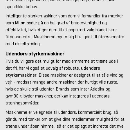
specifikke behov.
Intelligente styrkemaskiner som dem vi forhandler fra mærker
som
Milon
byder på en høj grad af brugervenlighed og
effektivitet, hvilket gør dem til et populært valg blandt især
fitnesscentre. Maskinerne egner sig bl.a. godt til fitnesscentre
med cirkeltræning.
Udendørs styrkemaskiner
Hvis du vil gøre det muligt for medlemmerne at træne ude i
det fri, har vi også et udvalg af robuste,
udendørs
styrkemaskiner
. Disse maskiner er designet til at tåle vind og
vejr - modsat mange andre maskiner, der hurtigt ville ruste,
hvis de skulle stå udenfor. Brands som Inter Atletika og
gym80 tilbyder maskiner, der kan integreres i udendørs
træningsområder.
Maskinerne er velegnede til udendørs, kommercielt brug, så
går du med tanker om at give dine medlemmer mulighed for at
træne under åben himmel, så er det oplagt at indrette det nye