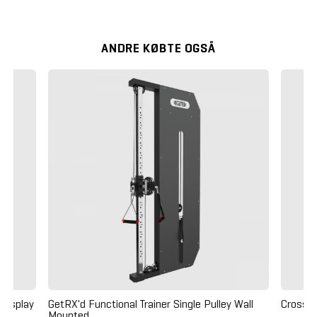
ANDRE KØBTE OGSÅ
Display
GetRX'd Functional Trainer Single Pulley Wall
Crossm
Mounted