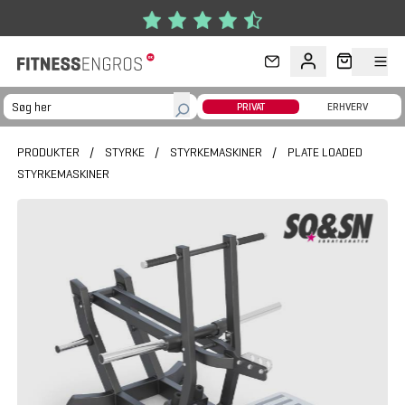
Gå til hovedindhold
PRIVAT
ERHVERV
PRODUKTER
/
STYRKE
/
STYRKEMASKINER
/
PLATE LOADED
STYRKEMASKINER