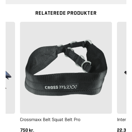
RELATEREDE PRODUKTER
iks
Crossmaxx Belt Squat Belt Pro
Inter A
750 kr.
22.375