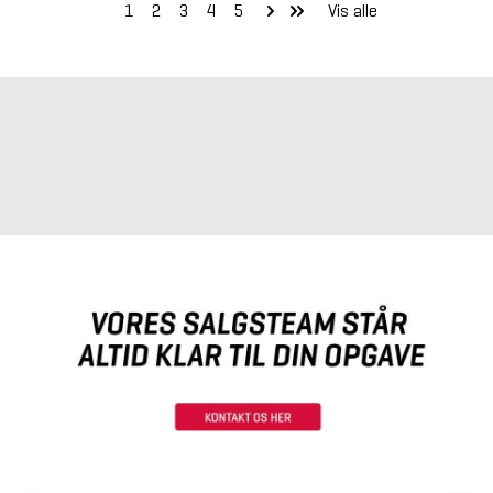
1
2
3
4
5
Vis alle