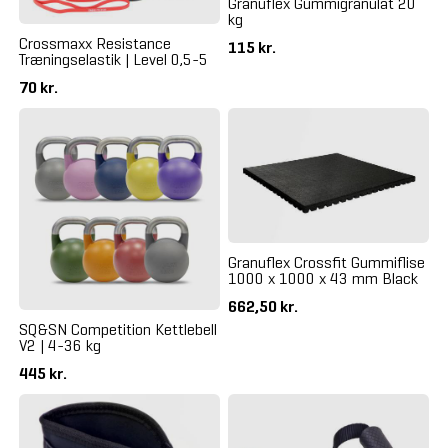
Granuflex Gummigranulat 20
kg
Crossmaxx Resistance
115 kr.
Træningselastik | Level 0,5-5
70 kr.
Granuflex Crossfit Gummiflise
1000 x 1000 x 43 mm Black
662,50 kr.
SQ&SN Competition Kettlebell
V2 | 4-36 kg
445 kr.