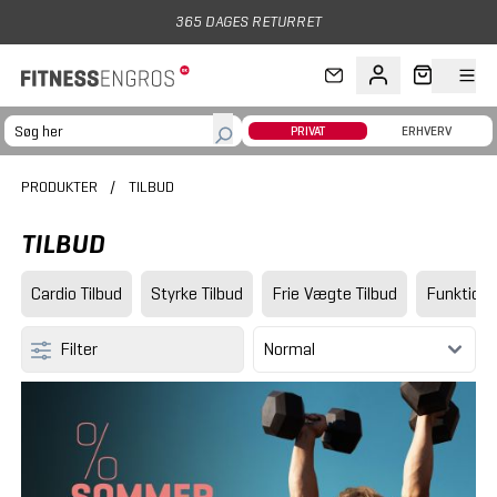
Gå til hovedindhold
365 DAGES RETURRET
PRIVAT
ERHVERV
PRODUKTER
/
TILBUD
TILBUD
Cardio Tilbud
Styrke Tilbud
Frie Vægte Tilbud
Funktionel
Filter