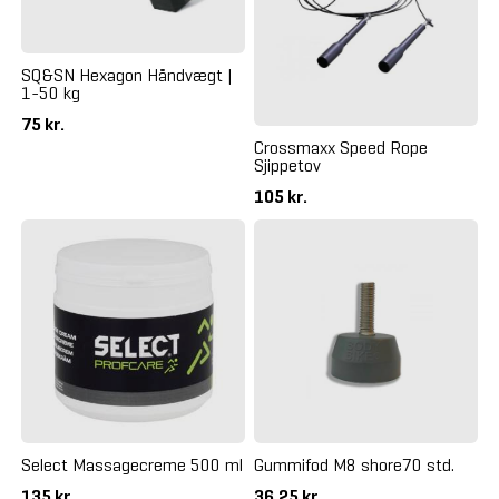
SQ&SN Hexagon Håndvægt |
1-50 kg
75 kr.
Crossmaxx Speed Rope
Sjippetov
105 kr.
Select Massagecreme 500 ml
Gummifod M8 shore70 std.
135 kr.
36,25 kr.