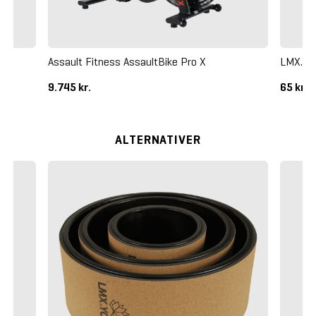
Assault Fitness AssaultBike Pro X
LMX. Pi
9.745 kr.
65 kr.
ALTERNATIVER