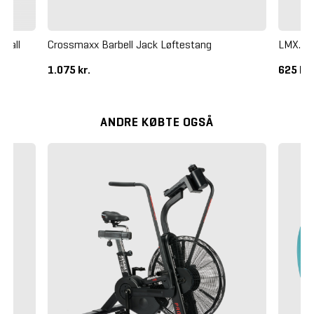
 Wall
Crossmaxx Barbell Jack Løftestang
LMX. Su
1.075 kr.
625 kr
ANDRE KØBTE OGSÅ