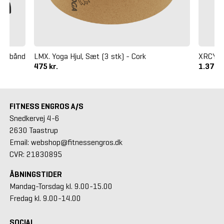
Løbebånd
LMX. Yoga Hjul, Sæt (3 stk) - Cork
XRCYCE
475 kr.
1.375 k
FITNESS ENGROS A/S
Snedkervej 4-6
2630 Taastrup
Email: webshop@fitnessengros.dk
CVR: 21830895
ÅBNINGSTIDER
Mandag-Torsdag kl. 9.00-15.00
Fredag kl. 9.00-14.00
SOCIAL