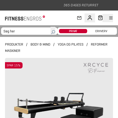
Gå til hovedindhold
365 DAGES RETURRET
PRIVAT
ERHVERV
PRODUKTER
/
BODY & MIND
/
YOGA OG PILATES
/
REFORMER
MASKINER
SPAR 15%