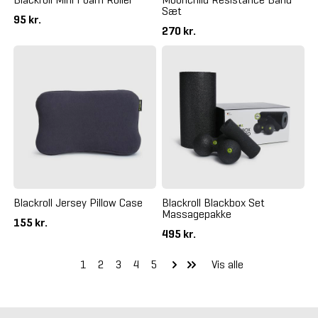
Sæt
95 kr.
270 kr.
Blackroll Jersey Pillow Case
Blackroll Blackbox Set
Massagepakke
155 kr.
495 kr.
1
2
3
4
5
Vis alle