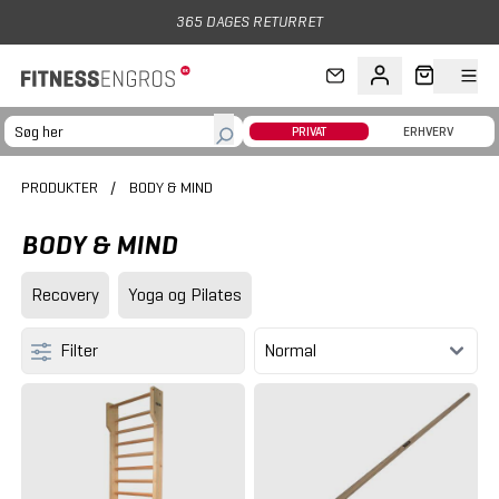
Gå til hovedindhold
365 DAGES RETURRET
PRIVAT
ERHVERV
PRODUKTER
/
BODY & MIND
BODY & MIND
Recovery
Yoga og Pilates
Filter