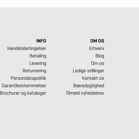
INFO
OM OS
Handelsbetingelser
Erhverv
Betaling
Blog
Levering
Om os
Returnering
Ledige stillinger
Persondatapolitik
Kontakt os
Garantibestemmelser
Bæredygtighed
Brochurer og kataloger
Tilmeld nyhedsbrev