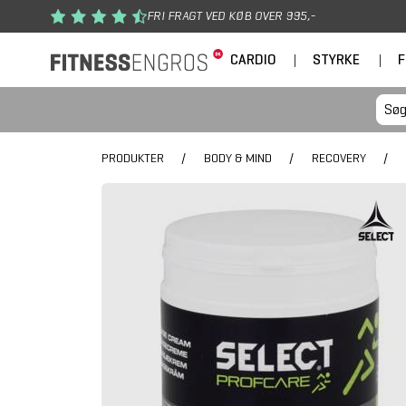
Gå til hovedindhold
FRI FRAGT VED KØB OVER 995,-
CARDIO
|
STYRKE
|
F
PRODUKTER
/
BODY & MIND
/
RECOVERY
/