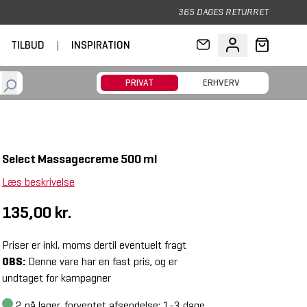
365 DAGES RETURRET
TILBUD
|
INSPIRATION
PRIVAT
ERHVERV
Select Massagecreme 500 ml
Læs beskrivelse
135,00 kr.
Priser er inkl. moms dertil eventuelt fragt
OBS:
Denne vare har en fast pris, og er
undtaget for kampagner
2
på lager, forventet afsendelse: 1-3 dage