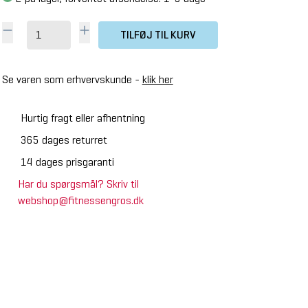
TILFØJ TIL KURV
Se varen som erhvervskunde -
klik her
Hurtig fragt eller afhentning
365 dages returret
14 dages prisgaranti
Har du spørgsmål? Skriv til
webshop@fitnessengros.dk