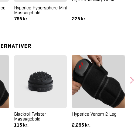
nce
Hyperice Hypersphere Mini
Fo
Massagebold
OC
795 kr.
225 kr.
42
TERNATIVER
g
Blackroll Twister
Hyperice Venom 2 Leg
Bla
Massagebold
Ma
115 kr.
2.295 kr.
11