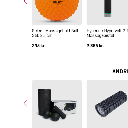
ackbox Mini
Select Massagebold Ball-
Hyperice Hypervolt 2 
epakke
Stik 21 cm
Massagepistol
245 kr.
2.895 kr.
ANDR