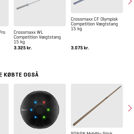
Crossmaxx CF Olympisk
Competition Vægtstang
15 kg
Pro
Crossmaxx WL
Bla
Competition Vægtstang
Vi
15 kg
3.325 kr.
3.075 kr.
1.
E KØBTE OGSÅ
SQ&SN Mobility Stick