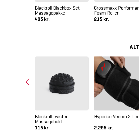
chuck Fat 2"
Blackroll Blackbox Set
Crossmaxx Performa
Massagepakke
Foam Roller
495 kr.
215 kr.
AL
Blackroll Twister
Hyperice Venom 2 Le
Massagebold
115 kr.
2.295 kr.