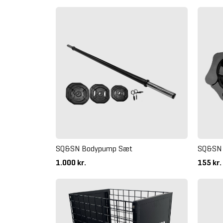
SQ&SN Bodypump Sæt
SQ&SN 
1.000 kr.
155 kr.