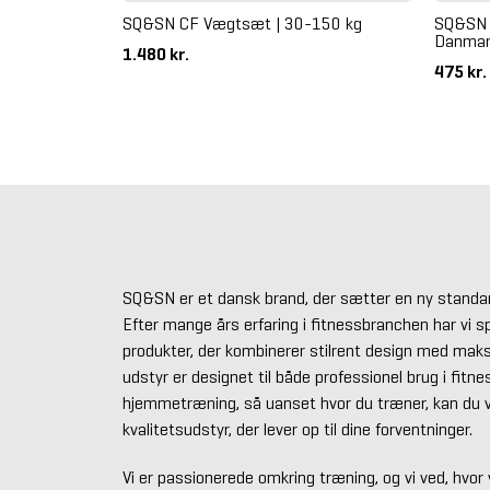
SQ&SN CF Vægtsæt | 30-150 kg
SQ&SN 
Danmar
1.480 kr.
475 kr.
SQ&SN er et dansk brand, der sætter en ny standar
Efter mange års erfaring i fitnessbranchen har vi spe
produkter, der kombinerer stilrent design med maksi
udstyr er designet til både professionel brug i fitne
hjemmetræning, så uanset hvor du træner, kan du v
kvalitetsudstyr, der lever op til dine forventninger.
Vi er passionerede omkring træning, og vi ved, hvor v