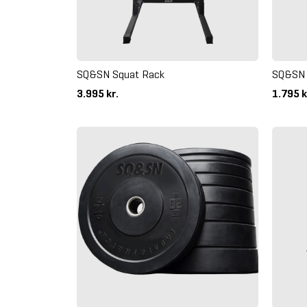
SQ&SN Squat Rack
SQ&SN 
3.995 kr.
1.795 k