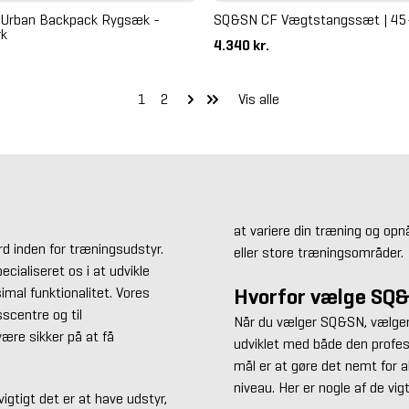
Urban Backpack Rygsæk -
SQ&SN CF Vægtstangssæt | 45
k
4.340 kr.
1
2
Vis alle
at variere din træning og op
d inden for træningsudstyr.
eller store træningsområder.
cialiseret os i at udvikle
Hvorfor vælge SQ
mal funktionalitet. Vores
sscentre og til
Når du vælger SQ&SN, vælger
ære sikker på at få
udviklet med både den profess
mål er at gøre det nemt for a
niveau. Her er nogle af de vi
igtigt det er at have udstyr,