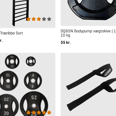
SQ&SN Bodypump vægtskive | 1
Træribbe Sort
10 kg
r.
55 kr.