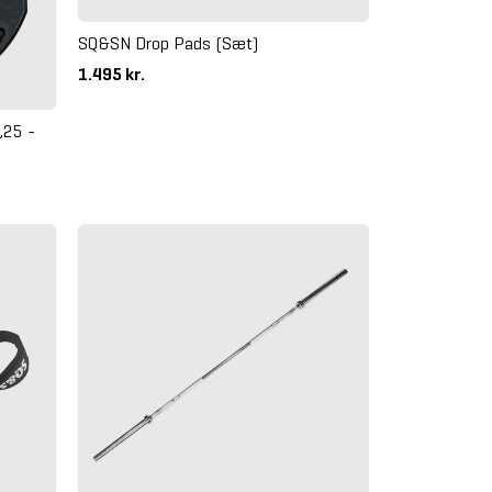
SQ&SN Drop Pads (Sæt)
1.495 kr.
,25 -