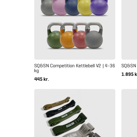
SQ&SN Competition Kettlebell V2 | 4-36
SQ&SN 
kg
1.895 k
445 kr.