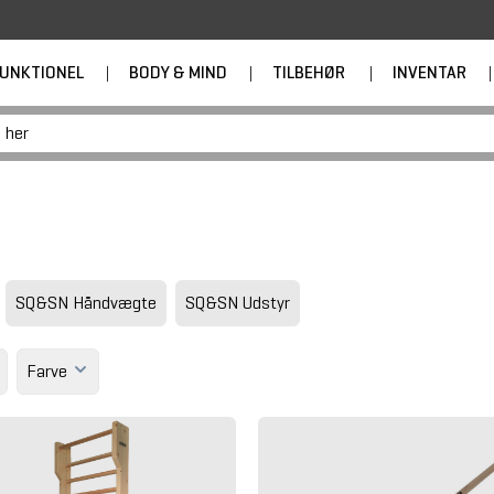
UNKTIONEL
|
BODY & MIND
|
TILBEHØR
|
INVENTAR
|
SQ&SN Håndvægte
SQ&SN Udstyr
Farve