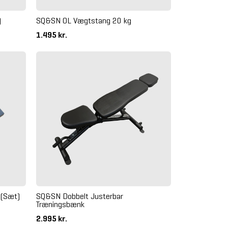
)
SQ&SN OL Vægtstang 20 kg
1.495 kr.
 (Sæt)
SQ&SN Dobbelt Justerbar
Træningsbænk
2.995 kr.