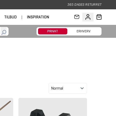
365 DAGES RETURRET
TILBUD
|
INSPIRATION
PRIVAT
ERHVERV