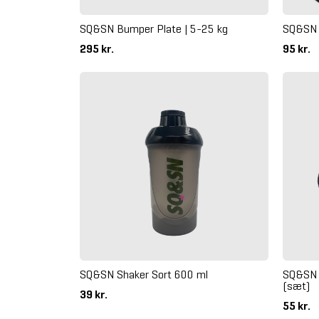
SQ&SN Bumper Plate | 5-25 kg
SQ&SN 
295 kr.
95 kr.
SQ&SN Shaker Sort 600 ml
SQ&SN 
(sæt)
39 kr.
55 kr.