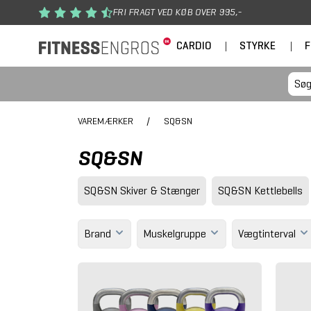
Gå til hovedindhold
FRI FRAGT VED KØB OVER 995,-
CARDIO
|
STYRKE
|
F
VAREMÆRKER
/
SQ&SN
SQ&SN
SQ&SN Skiver & Stænger
SQ&SN Kettlebells
Brand
Muskelgruppe
Vægtinterval