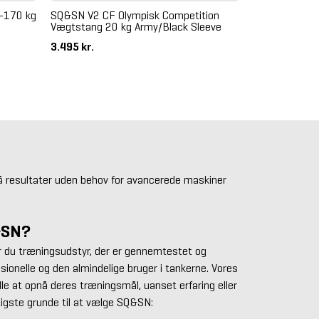
-170 kg
SQ&SN V2 CF Olympisk Competition
Vægtstang 20 kg Army/Black Sleeve
3.495 kr.
nå resultater uden behov for avancerede maskiner
&SN?
 du træningsudstyr, der er gennemtestet og
ionelle og den almindelige bruger i tankerne. Vores
lle at opnå deres træningsmål, uanset erfaring eller
gtigste grunde til at vælge SQ&SN: