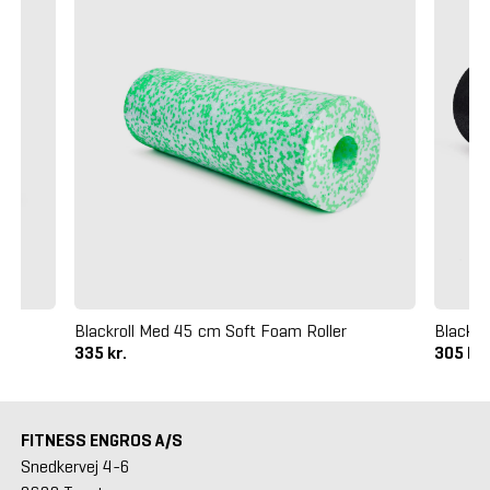
Blackroll Med 45 cm Soft Foam Roller
Blackro
335 kr.
305 kr
FITNESS ENGROS A/S
Snedkervej 4-6