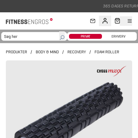
Gå til hovedindhold
365 DAGES RETURRET
PRIVAT
ERHVERV
PRODUKTER
/
BODY & MIND
/
RECOVERY
/
FOAM ROLLER