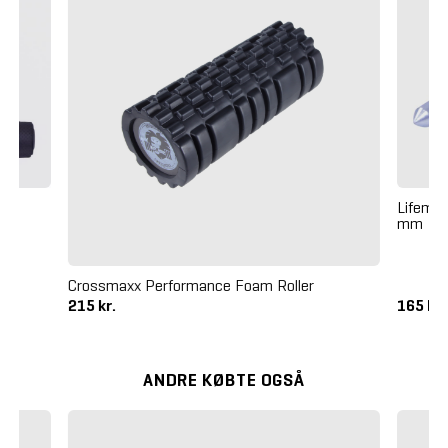
tov
Lifemax
mm
Crossmaxx Performance Foam Roller
215 kr.
165 kr
ANDRE KØBTE OGSÅ