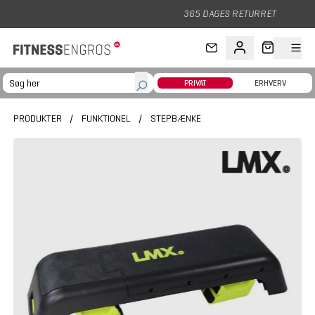
Gå til hovedindhold
365 DAGES RETURRET
PRIVAT
ERHVERV
PRODUKTER
/
FUNKTIONEL
/
STEPBÆNKE