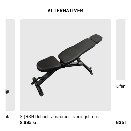
ALTERNATIVER
Lifemax
sbænk
SQ&SN Dobbelt Justerbar Træningsbænk
2.995 kr.
635 kr