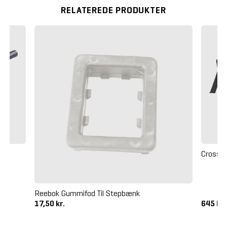
RELATEREDE PRODUKTER
 kg
Crossm
Reebok Gummifod Til Stepbænk
17,50 kr.
645 kr