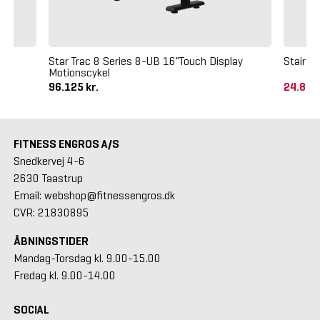
Star Trac 8 Series 8-UB 16"Touch Display
StairMa
Motionscykel
96.125 kr.
24.875
FITNESS ENGROS A/S
Snedkervej 4-6
2630 Taastrup
Email: webshop@fitnessengros.dk
CVR: 21830895
ÅBNINGSTIDER
Mandag-Torsdag kl. 9.00-15.00
Fredag kl. 9.00-14.00
SOCIAL