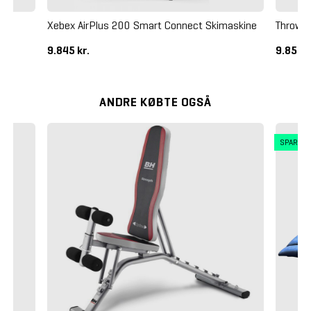
Xebex AirPlus 200 Smart Connect Skimaskine
Throwdo
9.845 kr.
9.850 k
ANDRE KØBTE OGSÅ
SPAR 3