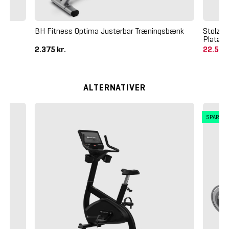
BH Fitness Optima Justerbar Træningsbænk
Stolzen
Plata G
2.375 kr.
22.500
ALTERNATIVER
SPAR 6