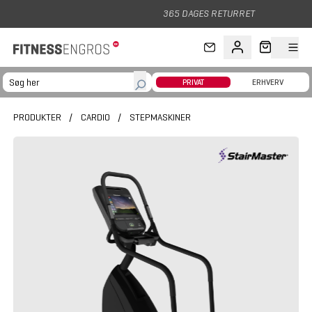
Gå til hovedindhold
365 DAGES RETURRET
PRIVAT
ERHVERV
PRODUKTER
/
CARDIO
/
STEPMASKINER