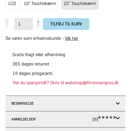
LCD
10" Touchskærm
15" Touchskærm
TILFØJ TIL KURV
Se varen som erhvervskunde -
klik her
Gratis fragt eller afhentning
365 dages returret
14 dages prisgaranti
Har du spørgsmål? Skriv til webshop@fitnessengros.dk
BESKRIVELSE
ANMELDELSER
(0)