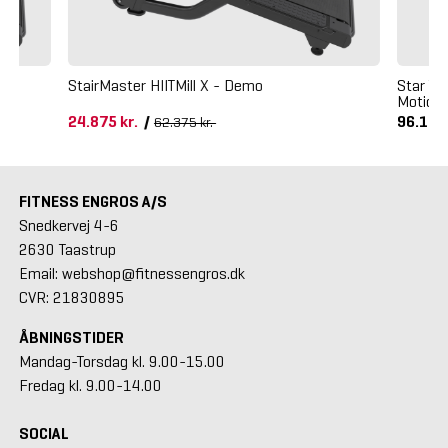
StairMaster HIITMill X - Demo
Star Tr
Motions
24.875 kr.
/
96.125
62.375 kr.
FITNESS ENGROS A/S
Snedkervej 4-6
2630 Taastrup
Email: webshop@fitnessengros.dk
CVR: 21830895
ÅBNINGSTIDER
Mandag-Torsdag kl. 9.00-15.00
Fredag kl. 9.00-14.00
SOCIAL