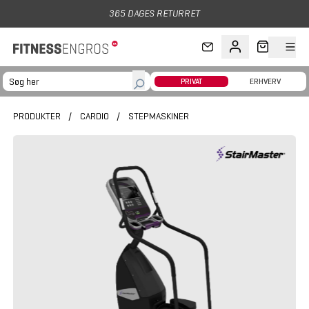
Gå til hovedindhold
365 DAGES RETURRET
PRIVAT
ERHVERV
PRODUKTER
/
CARDIO
/
STEPMASKINER