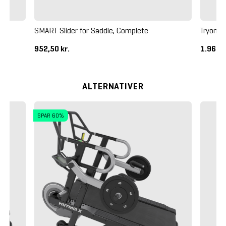
SMART Slider for Saddle, Complete
Tryon P
952,50 kr.
1.965 k
ALTERNATIVER
SPAR 60%