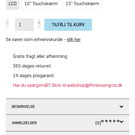
LCD
10" Touchskærm
15" Touchskærm
TILFØJ TIL KURV
Se varen som erhvervskunde -
klik her
Gratis fragt eller afhentning
365 dages returret
14 dages prisgaranti
Har du spørgsmål? Skriv til webshop@fitnessengros.dk
BESKRIVELSE
ANMELDELSER
(0)