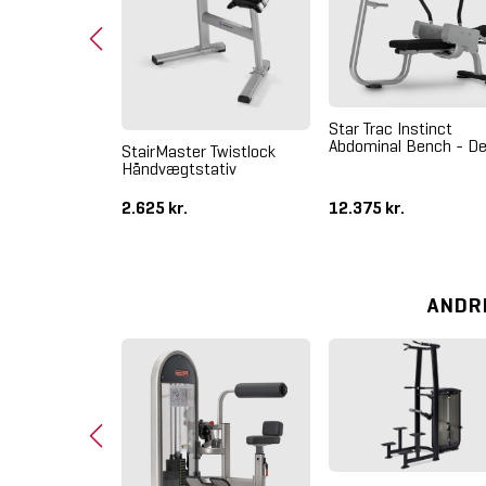
e Line Leg
EL-09
Star Trac Instinct
Abdominal Bench - D
StairMaster Twistlock
Håndvægtstativ
2.625 kr.
12.375 kr.
ANDR