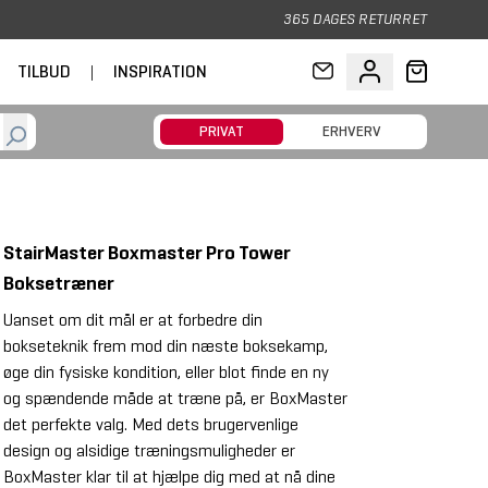
365 DAGES RETURRET
TILBUD
|
INSPIRATION
PRIVAT
ERHVERV
StairMaster Boxmaster Pro Tower
Boksetræner
Uanset om dit mål er at forbedre din
bokseteknik frem mod din næste boksekamp,
øge din fysiske kondition, eller blot finde en ny
og spændende måde at træne på, er BoxMaster
det perfekte valg. Med dets brugervenlige
design og alsidige træningsmuligheder er
BoxMaster klar til at hjælpe dig med at nå dine