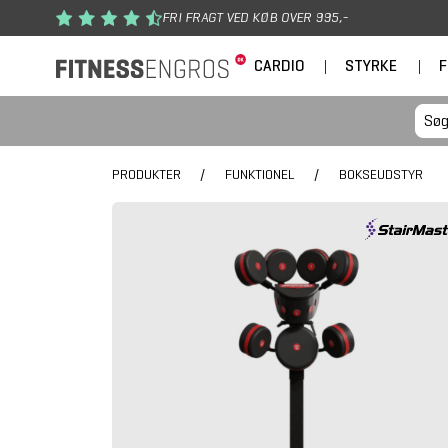
Gå til hovedindhold
FRI FRAGT VED KØB OVER 995,-
CARDIO
|
STYRKE
|
F
PRODUKTER
/
FUNKTIONEL
/
BOKSEUDSTYR