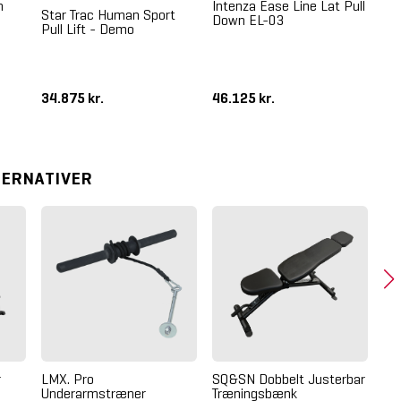
n
Intenza Ease Line Lat Pull
Star Trac Human Sport
Down EL-03
Pull Lift - Demo
LM
Sl
34.875 kr.
46.125 kr.
18
TERNATIVER
r
LMX. Pro
SQ&SN Dobbelt Justerbar
LMX
Underarmstræner
Træningsbænk
Tr