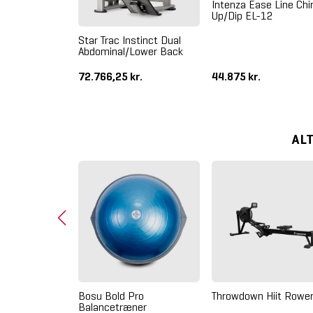
Intenza Ease Line Chi
Up/Dip EL-12
mpact
Star Trac Instinct Dual
achine Sort -
Abdominal/Lower Back
72.766,25 kr.
44.875 kr.
AL
piration
Bosu Bold Pro
Throwdown Hiit Rowe
w - Demo
Balancetræner