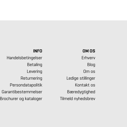
5 kr.
5.295 kr.
625 kr.
INFO
OM OS
Handelsbetingelser
Erhverv
Betaling
Blog
Levering
Om os
Returnering
Ledige stillinger
Persondatapolitik
Kontakt os
Garantibestemmelser
Bæredygtighed
Brochurer og kataloger
Tilmeld nyhedsbrev