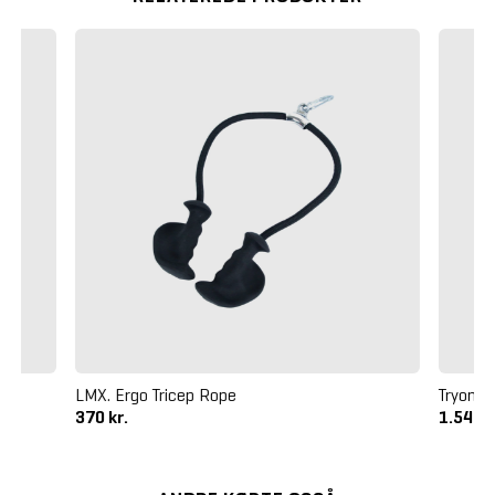
LMX. Ergo Tricep Rope
Tryon T
370 kr.
1.545 k