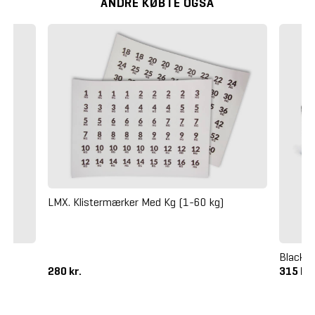
ANDRE KØBTE OGSÅ
LMX. Klistermærker Med Kg (1-60 kg)
Blackro
280 kr.
315 kr