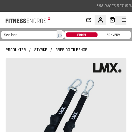
Gå til hovedindhold
365 DAGES RETURRET
PRIVAT
ERHVERV
PRODUKTER
/
STYRKE
/
GREB OG TILBEHØR