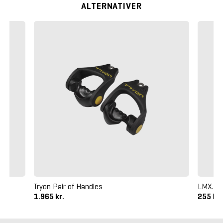
ALTERNATIVER
)
Tryon Pair of Handles
LMX. A
1.965 kr.
255 kr