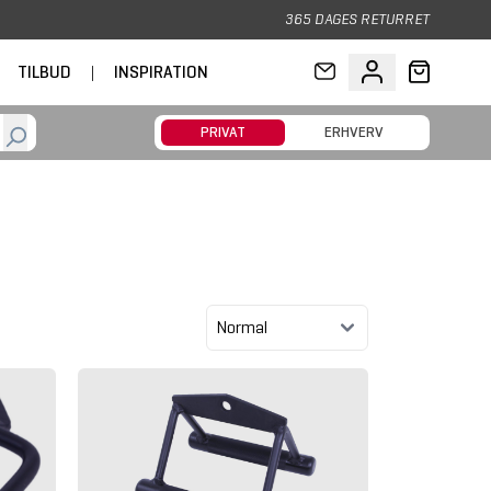
365 DAGES RETURRET
TILBUD
|
INSPIRATION
PRIVAT
ERHVERV