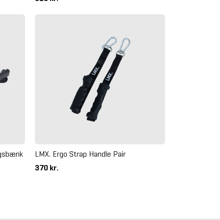
ngsbænk
LMX. Ergo Strap Handle Pair
370 kr.