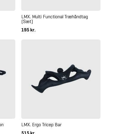
LMX. Multi Functional Træhåndtag
(Sæt)
195 kr.
on
LMX. Ergo Tricep Bar
515 kr.