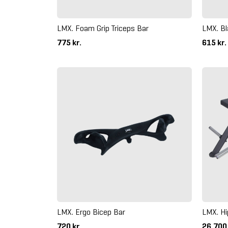
LMX. Foam Grip Triceps Bar
LMX. Bl
775 kr.
615 kr.
LMX. Ergo Bicep Bar
LMX. Hi
720 kr.
26.700