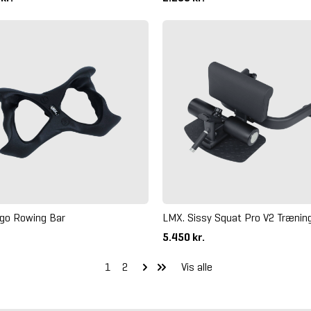
go Rowing Bar
LMX. Sissy Squat Pro V2 Træni
5.450 kr.
1
2
Vis alle