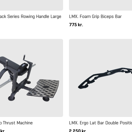
ack Series Rowing Handle Large
LMX. Foam Grip Biceps Bar
775 kr.
p Thrust Machine
LMX. Ergo Lat Bar Double Positi
 kr.
2.250 kr.