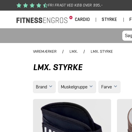
Gå til hovedindhold
FRI FRAGT VED KØB OVER 995,-
CARDIO
|
STYRKE
|
F
VAREMÆRKER
/
LMX.
/
LMX. STYRKE
LMX. STYRKE
Brand
Muskelgruppe
Farve