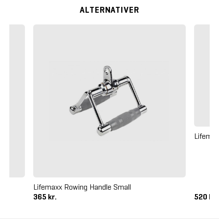
ALTERNATIVER
Lifemax
)
Lifemaxx Rowing Handle Small
365 kr.
520 kr