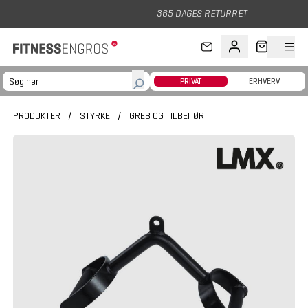
Gå til hovedindhold
365 DAGES RETURRET
PRIVAT
ERHVERV
PRODUKTER
/
STYRKE
/
GREB OG TILBEHØR