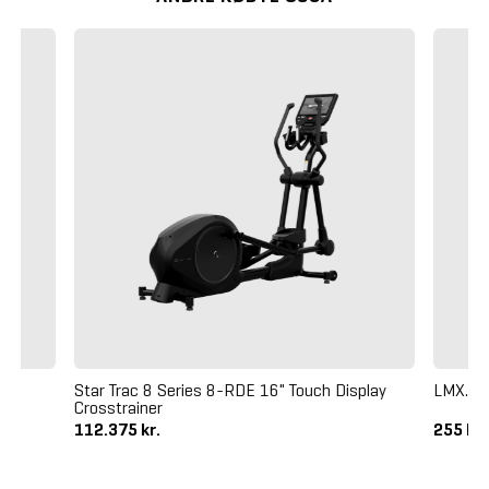
Star Trac 8 Series 8-RDE 16" Touch Display
LMX. A
Crosstrainer
112.375 kr.
255 kr