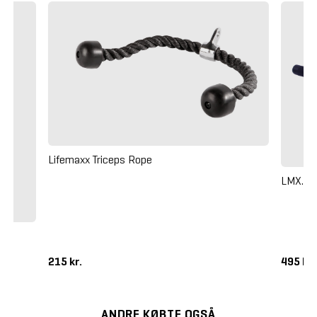
Lifemaxx Triceps Rope
LMX. Bl
215 kr.
495 kr
ANDRE KØBTE OGSÅ