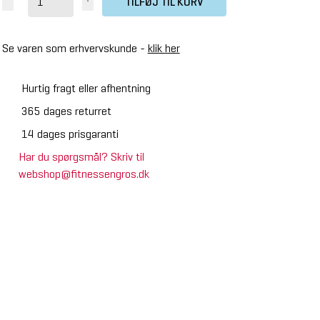
TILFØJ TIL KURV
Se varen som erhvervskunde -
klik her
Hurtig fragt eller afhentning
365 dages returret
14 dages prisgaranti
Har du spørgsmål? Skriv til
webshop@fitnessengros.dk