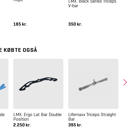
LMX. Black Series Triceps
V-bar
Cr
18
185 kr.
350 kr.
99
E KØBTE OGSÅ
Cr
æde
LMX. Ergo Lat Bar Double
Lifemaxx Triceps Straight
Position
Bar
2.250 kr.
395 kr.
61