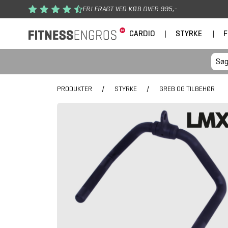
Gå til hovedindhold
FRI FRAGT VED KØB OVER 995,-
CARDIO
|
STYRKE
|
F
PRODUKTER
/
STYRKE
/
GREB OG TILBEHØR