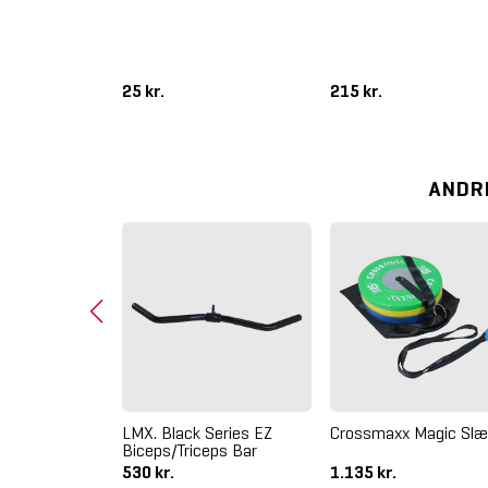
 Sponge
25 kr.
215 kr.
ANDR
ka Leg
LMX. Black Series EZ
Crossmaxx Magic Sl
sion Combo
Biceps/Triceps Bar
530 kr.
1.135 kr.