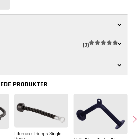
(0)
REDE PRODUKTER
Lifemaxx Triceps Single
e
Rope