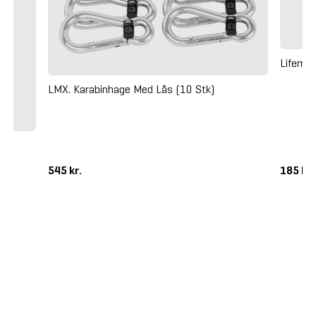
Lifemax
LMX. Karabinhage Med Lås (10 Stk)
545 kr.
185 kr
ALTERNATIVER