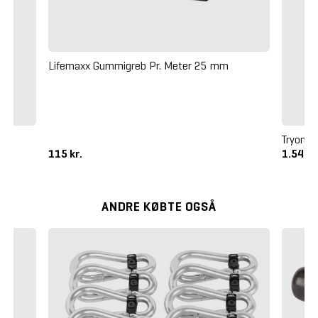
Lifemaxx Gummigreb Pr. Meter 25 mm
Tryon T
115 kr.
1.545 k
ANDRE KØBTE OGSÅ