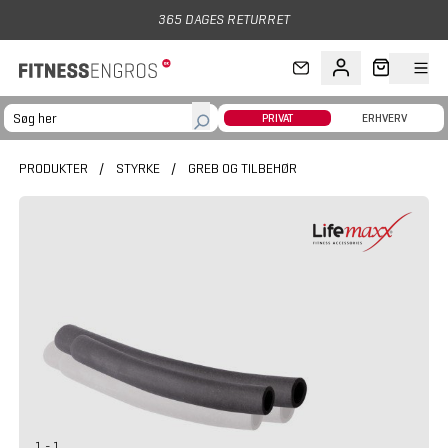
Gå til hovedindhold
365 DAGES RETURRET
PRIVAT
ERHVERV
PRODUKTER
/
STYRKE
/
GREB OG TILBEHØR
1 - 1