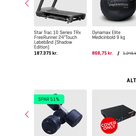
ity Stick
Star Trac 10 Series TRx
Dynamax Elite
FreeRunner 24"Touch
Medicinbold 9 kg
Løbebånd (Shadow
Edition)
187.375 kr.
868,75 kr.
/
1.245 k
AL
SPAR 51%