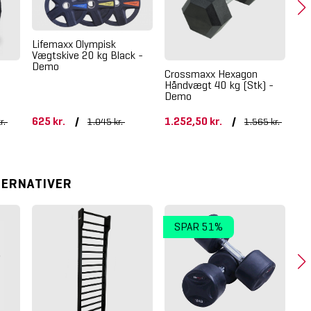
Lifemaxx Olympisk
Vægtskive 20 kg Black -
Demo
Crossmaxx Hexagon
LM
Håndvægt 40 kg (Stk) -
De
Demo
625 kr.
/
1.252,50 kr.
/
34
r.
1.045 kr.
1.565 kr.
TERNATIVER
SPAR 51%