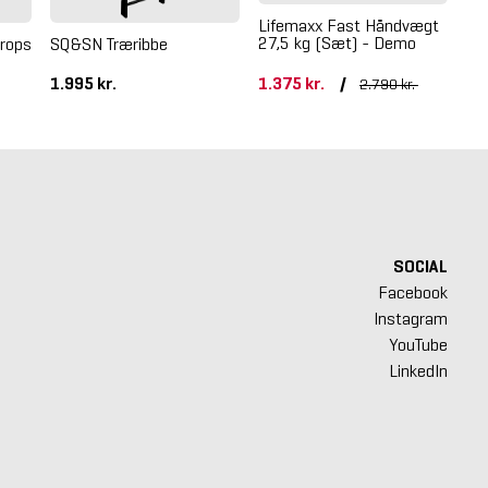
Lifemaxx Fast Håndvægt
27,5 kg (Sæt) - Demo
Drops
SQ&SN Træribbe
Cr
Pa
1.995 kr.
1.375 kr.
/
62
2.790 kr.
SOCIAL
Facebook
Instagram
YouTube
LinkedIn