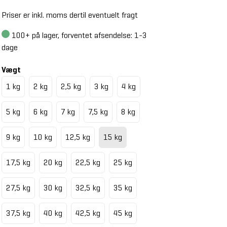
Priser er inkl. moms dertil eventuelt fragt
100+
på lager, forventet afsendelse: 1-3
dage
Vægt
1 kg
2 kg
2,5 kg
3 kg
4 kg
5 kg
6 kg
7 kg
7,5 kg
8 kg
9 kg
10 kg
12,5 kg
15 kg
17,5 kg
20 kg
22,5 kg
25 kg
27,5 kg
30 kg
32,5 kg
35 kg
37,5 kg
40 kg
42,5 kg
45 kg