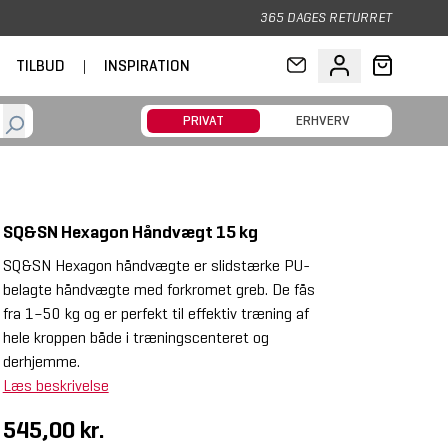
365 DAGES RETURRET
TILBUD
|
INSPIRATION
PRIVAT
ERHVERV
SQ&SN Hexagon Håndvægt 15 kg
SQ&SN Hexagon håndvægte er slidstærke PU-
belagte håndvægte med forkromet greb. De fås
fra 1–50 kg og er perfekt til effektiv træning af
hele kroppen både i træningscenteret og
derhjemme.
Læs beskrivelse
545,00 kr.