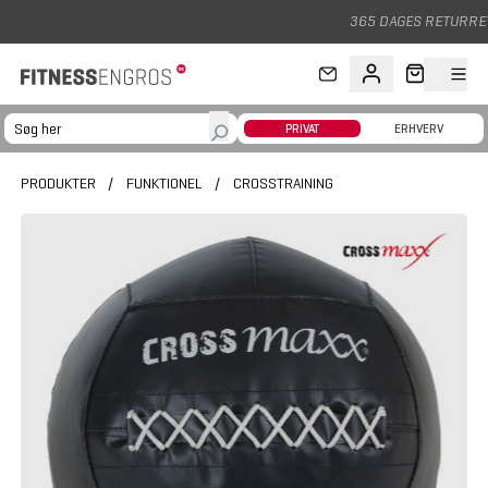
Gå til hovedindhold
365 DAGES RETURRET
PRIVAT
ERHVERV
PRODUKTER
/
FUNKTIONEL
/
CROSSTRAINING