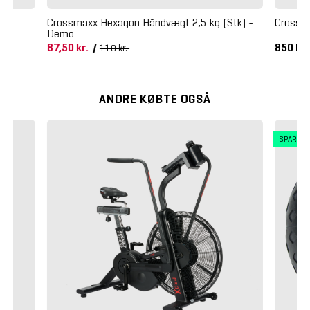
Crossmaxx Hexagon Håndvægt 2,5 kg (Stk) -
Crossma
Demo
87,50 kr.
/
850 kr
110 kr.
ANDRE KØBTE OGSÅ
SPAR 3