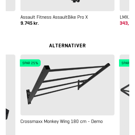
Assault Fitness AssaultBike Pro X
LMX. Me
9.745 kr.
343,75
ALTERNATIVER
SPAR 25%
SPAR 4
Crossmaxx Monkey Wing 180 cm - Demo