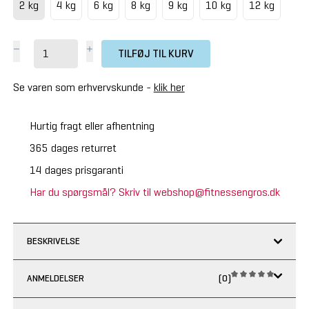
2 kg
4 kg
6 kg
8 kg
9 kg
10 kg
12 kg
TILFØJ TIL KURV
Se varen som erhvervskunde -
klik her
Hurtig fragt eller afhentning
365 dages returret
14 dages prisgaranti
Har du spørgsmål? Skriv til webshop@fitnessengros.dk
BESKRIVELSE
ANMELDELSER
(0)