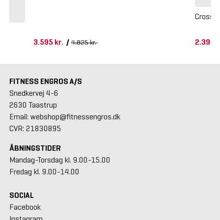
Crossm
3.595 kr.
/
2.395 
4.825 kr.
FITNESS ENGROS A/S
Snedkervej 4-6
2630 Taastrup
Email: webshop@fitnessengros.dk
CVR: 21830895
ÅBNINGSTIDER
Mandag-Torsdag kl. 9.00-15.00
Fredag kl. 9.00-14.00
SOCIAL
Facebook
Instagram