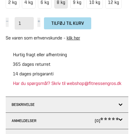
2 kg
4 kg
6 kg
8 kg
9 kg
10 kg
12 kg
TILFØJ TIL KURV
Se varen som erhvervskunde -
klik her
Hurtig fragt eller afhentning
365 dages returret
14 dages prisgaranti
Har du spørgsmål? Skriv til webshop@fitnessengros.dk
BESKRIVELSE
ANMELDELSER
(0)