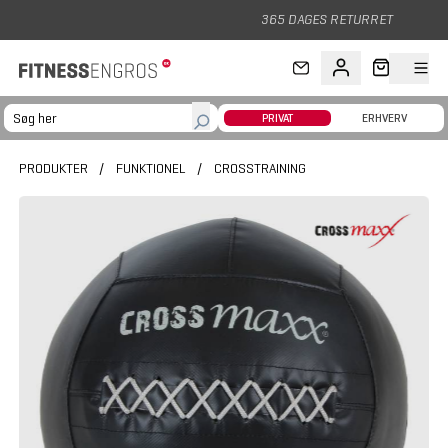
Gå til hovedindhold
365 DAGES RETURRET
PRIVAT
ERHVERV
PRODUKTER
/
FUNKTIONEL
/
CROSSTRAINING