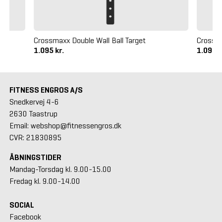
Crossmaxx Double Wall Ball Target
Crossma
1.095 kr.
1.095 k
FITNESS ENGROS A/S
Snedkervej 4-6
2630 Taastrup
Email: webshop@fitnessengros.dk
CVR: 21830895
ÅBNINGSTIDER
Mandag-Torsdag kl. 9.00-15.00
Fredag kl. 9.00-14.00
SOCIAL
Facebook