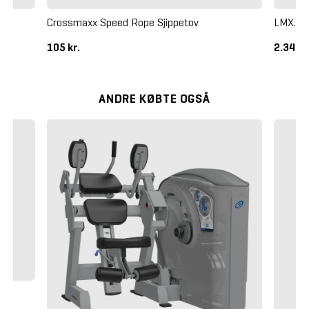
Crossmaxx Speed Rope Sjippetov
LMX. O
105 kr.
2.340 k
ANDRE KØBTE OGSÅ