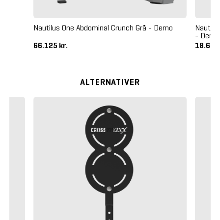
Nautilus One Abdominal Crunch Grå - Demo
Nautilu
- Demo
66.125 kr.
18.625
ALTERNATIVER