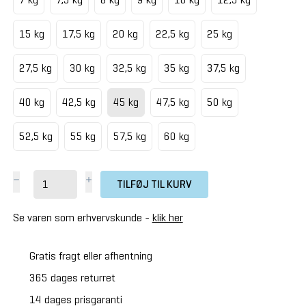
15 kg
17,5 kg
20 kg
22,5 kg
25 kg
27,5 kg
30 kg
32,5 kg
35 kg
37,5 kg
40 kg
42,5 kg
45 kg
47,5 kg
50 kg
52,5 kg
55 kg
57,5 kg
60 kg
TILFØJ TIL KURV
Se varen som erhvervskunde -
klik her
Gratis fragt eller afhentning
365 dages returret
14 dages prisgaranti