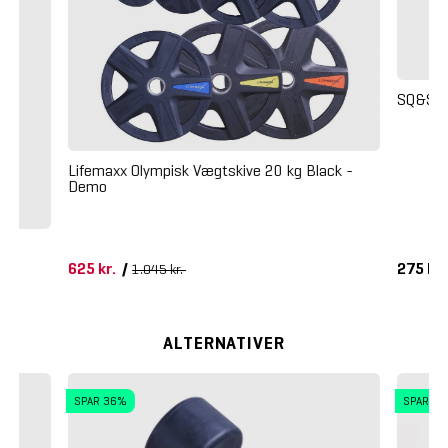
SQ&SN 
Lifemaxx Olympisk Vægtskive 20 kg Black -
Demo
625 kr.
/
275 kr
1.045 kr.
ALTERNATIVER
SPAR 36%
SPAR 4