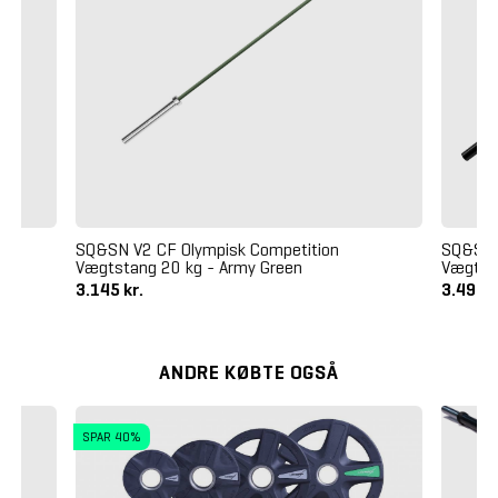
SQ&SN V2 CF Olympisk Competition
SQ&SN 
Vægtstang 20 kg - Army Green
Vægtst
3.145 kr.
3.495 k
ANDRE KØBTE OGSÅ
SPAR 40%