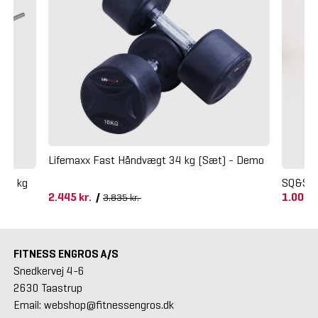
Lifemaxx Fast Håndvægt 34 kg (Sæt) - Demo
 20 kg
SQ&SN 
2.445 kr.
/
1.000 
3.835 kr.
FITNESS ENGROS A/S
Snedkervej 4-6
2630 Taastrup
Email: webshop@fitnessengros.dk