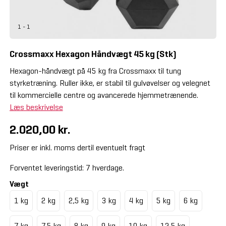
1 - 1
Crossmaxx Hexagon Håndvægt 45 kg (Stk)
Hexagon-håndvægt på 45 kg fra Crossmaxx til tung
styrketræning. Ruller ikke, er stabil til gulvøvelser og velegnet
til kommercielle centre og avancerede hjemmetrænende.
Læs beskrivelse
2.020,00 kr.
Priser er inkl. moms dertil eventuelt fragt
Forventet leveringstid: 7 hverdage.
Vægt
1 kg
2 kg
2,5 kg
3 kg
4 kg
5 kg
6 kg
7 kg
7,5 kg
8 kg
9 kg
10 kg
12,5 kg