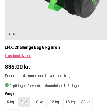
1 - 5
LMX. Challenge Bag 8 kg Grøn
Læs beskrivelse
885,00 kr.
Priser er inkl. moms dertil eventuelt fragt
1
på lager, forventet afsendelse: 1-3 dage
Vægt
6 kg
8 kg
10 kg
12 kg
16 kg
20 kg