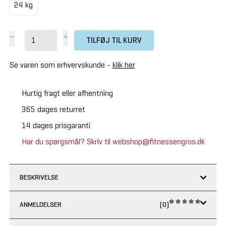
24 kg
TILFØJ TIL KURV
Se varen som erhvervskunde -
klik her
Hurtig fragt eller afhentning
365 dages returret
14 dages prisgaranti
Har du spørgsmål? Skriv til webshop@fitnessengros.dk
BESKRIVELSE
ANMELDELSER
(0)