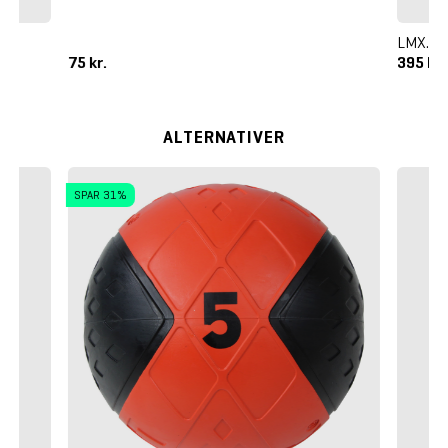
LMX. EV
75 kr.
395 kr
ALTERNATIVER
SPAR 31%