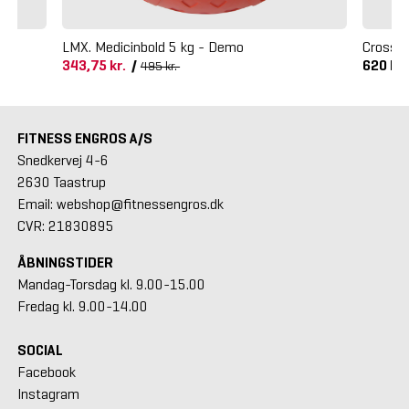
LMX. Medicinbold 5 kg - Demo
Crossma
343,75 kr.
/
620 kr
495 kr.
FITNESS ENGROS A/S
Snedkervej 4-6
2630 Taastrup
Email: webshop@fitnessengros.dk
CVR: 21830895
ÅBNINGSTIDER
Mandag-Torsdag kl. 9.00-15.00
Fredag kl. 9.00-14.00
SOCIAL
Facebook
Instagram