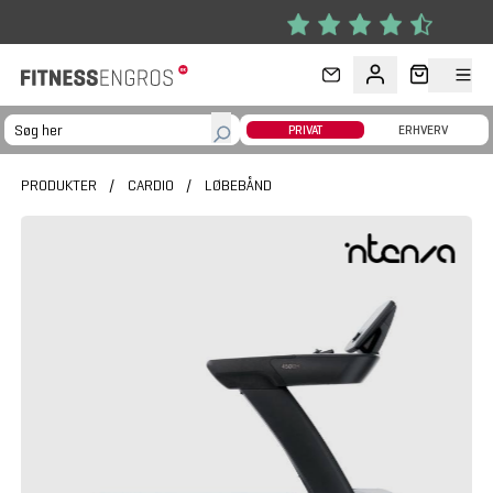
Gå til hovedindhold
PRIVAT
ERHVERV
PRODUKTER
/
CARDIO
/
LØBEBÅND