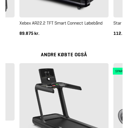
Xebex AR22.2 TFT Smart Connect Løbebånd
Star Tr
89.875 kr.
112.37
ANDRE KØBTE OGSÅ
SPAR 5