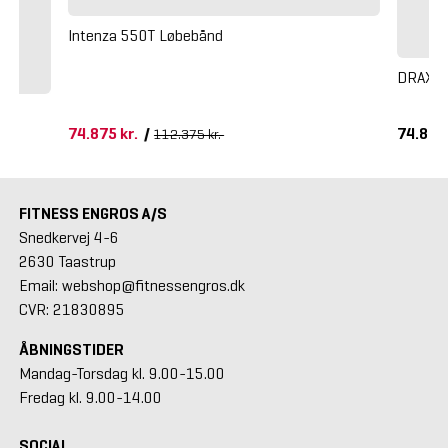
Intenza 550T Løbebånd
DRAX R
74.875 kr.
/
74.875
112.375 kr.
FITNESS ENGROS A/S
Snedkervej 4-6
2630 Taastrup
Email: webshop@fitnessengros.dk
CVR: 21830895
ÅBNINGSTIDER
Mandag-Torsdag kl. 9.00-15.00
Fredag kl. 9.00-14.00
SOCIAL