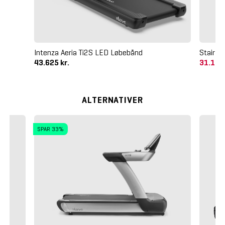
Intenza Aeria Ti2S LED Løbebånd
StairMa
43.625 kr.
31.125
ALTERNATIVER
SPAR 33%