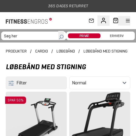
Gå til hovedindhold
365 DAGES RETURRET
PRIVAT
ERHVERV
PRODUKTER
/
CARDIO
/
LØBEBÅND
/
LØBEBÅND MED STIGNING
LØBEBÅND MED STIGNING
Filter
SPAR 50%