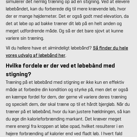
simulerer det nemlig træning op ad en stigning. Ved at elevere
løbebåndet, kan du forberede dig til mere krævende løb, hvor
der er mange højdemeter. Det er også godt med elevation, da
det at løbe op ad bakke træner dit løb på en helt anden og
meget udfordrende måde. Og så er det bare sjovt at kunne
variere sin træning.
Vil du hellere have et almindeligt løbebånd?
Så finder du hele
vores udvalg af løbebånd her
.
Hvilke fordele er der ved et løbebånd med
stigning?
Træning på et løbebånd med stigning er ikke kun en effektiv
måde at forbedre din kondition og styrke på, men det er også
en kæmpe fordel for dem, der gerne vil variere deres træning
og specielt dem, der skal træne op til et hårdt bjergløb. Når du
træner på et løbebånd, hvor du kan justere hældningen, så kan
du øge din kalorieforbrænding markant. Det kræver meget
mere energi fra kroppen at løbe opad, hvilket resulterer i en
højere forbrænding af kalorier end ved fladt løb. I hvert fald