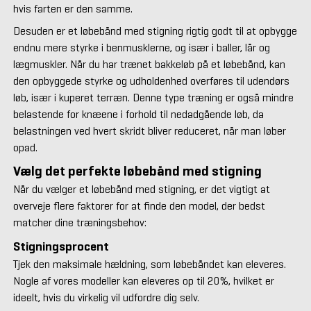
hvis farten er den samme.
Desuden er et løbebånd med stigning rigtig godt til at opbygge
endnu mere styrke i benmusklerne, og især i baller, lår og
lægmuskler. Når du har trænet bakkeløb på et løbebånd, kan
den opbyggede styrke og udholdenhed overføres til udendørs
løb, især i kuperet terræn. Denne type træning er også mindre
belastende for knæene i forhold til nedadgående løb, da
belastningen ved hvert skridt bliver reduceret, når man løber
opad.
Vælg det perfekte løbebånd med stigning
Når du vælger et løbebånd med stigning, er det vigtigt at
overveje flere faktorer for at finde den model, der bedst
matcher dine træningsbehov:
Stigningsprocent
Tjek den maksimale hældning, som løbebåndet kan eleveres.
Nogle af vores modeller kan eleveres op til 20%, hvilket er
ideelt, hvis du virkelig vil udfordre dig selv.