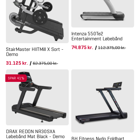
Intenza 550Te2
Entertainment Løbebånd
74.875 kr.
/
112.375,00 kr.
StairMaster HIITMill X Sort -
Demo
31.125 kr.
/
62.375,00 kr.
SPAR 41%
DRAX REDON NR30SXA
Løbebånd Mat Black - Demo
BH Fitness Nydo Foldbart