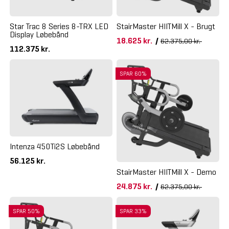
Star Trac 8 Series 8-TRX LED
StairMaster HIITMill X - Brugt
Display Løbebånd
18.625 kr.
/
62.375,00 kr.
112.375 kr.
SPAR 60%
Intenza 450Ti2S Løbebånd
56.125 kr.
StairMaster HIITMill X - Demo
24.875 kr.
/
62.375,00 kr.
SPAR 50%
SPAR 33%