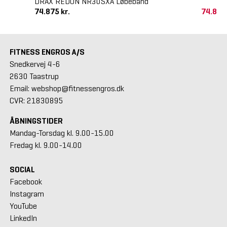
DRAX REDON NR30SXA Løbebånd
74.875 kr.
74.875
FITNESS ENGROS A/S
Snedkervej 4-6
2630 Taastrup
Email: webshop@fitnessengros.dk
CVR: 21830895
ÅBNINGSTIDER
Mandag-Torsdag kl. 9.00-15.00
Fredag kl. 9.00-14.00
SOCIAL
Facebook
Instagram
YouTube
LinkedIn