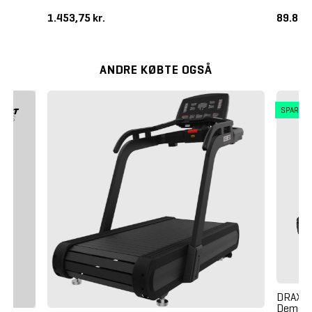
1.453,75 kr.
89.875
ANDRE KØBTE OGSÅ
SPAR 4
DRAX R
Demo