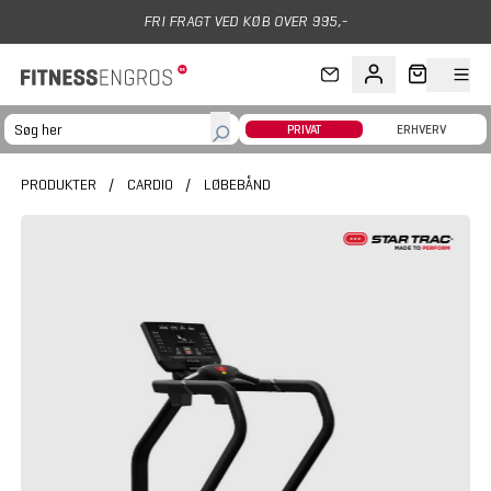
Gå til hovedindhold
FRI FRAGT VED KØB OVER 995,-
PRIVAT
ERHVERV
PRODUKTER
/
CARDIO
/
LØBEBÅND