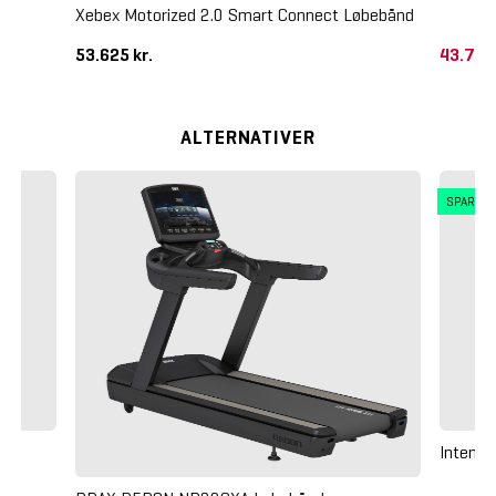
Xebex Motorized 2.0 Smart Connect Løbebånd
53.625 kr.
43.750
ALTERNATIVER
SPAR 3
Intenz