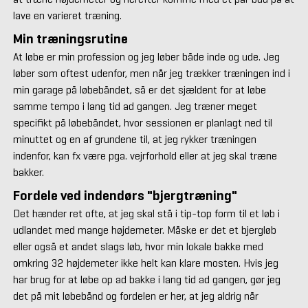
lave en varieret træning.
Min træningsrutine
At løbe er min profession og jeg løber både inde og ude. Jeg
løber som oftest udenfor, men når jeg trækker træningen ind i
min garage på løbebåndet, så er det sjældent for at løbe
samme tempo i lang tid ad gangen. Jeg træner meget
specifikt på løbebåndet, hvor sessionen er planlagt ned til
minuttet og en af grundene til, at jeg rykker træningen
indenfor, kan fx være pga. vejrforhold eller at jeg skal træne
bakker.
Fordele ved indendørs "bjergtræning"
Det hænder ret ofte, at jeg skal stå i tip-top form til et løb i
udlandet med mange højdemeter. Måske er det et bjergløb
eller også et andet slags løb, hvor min lokale bakke med
omkring 32 højdemeter ikke helt kan klare mosten. Hvis jeg
har brug for at løbe op ad bakke i lang tid ad gangen, gør jeg
det på mit løbebånd og fordelen er her, at jeg aldrig når