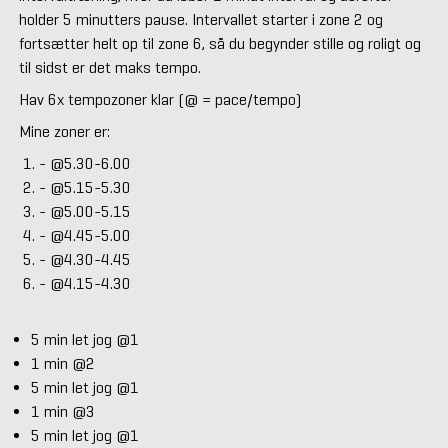
holder 5 minutters pause. Intervallet starter i zone 2 og
fortsætter helt op til zone 6, så du begynder stille og roligt og
til sidst er det maks tempo.
Hav 6x tempozoner klar (@ = pace/tempo)
Mine zoner er:
- @5.30-6.00
- @5.15-5.30
- @5.00-5.15
- @4.45-5.00
- @4.30-4.45
- @4.15-4.30
5 min let jog @1
1 min @2
5 min let jog @1
1 min @3
5 min let jog @1