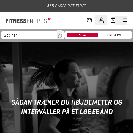
Gå til hovedindhold
365 DAGES RETURRET
PRIVAT
ERHVERV
SÅDAN TRÆNER DU HØJDEMETER OG
INTERVALLER PÅ ET LØBEBÅND