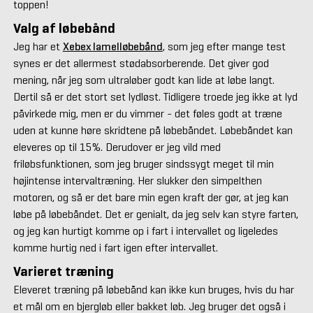
toppen!
Valg af løbebånd
Jeg har et
Xebex lamelløbebånd
, som jeg efter mange test
synes er det allermest stødabsorberende. Det giver god
mening, når jeg som ultraløber godt kan lide at løbe langt.
Dertil så er det stort set lydløst. Tidligere troede jeg ikke at lyd
påvirkede mig, men er du vimmer - det føles godt at træne
uden at kunne høre skridtene på løbebåndet. Løbebåndet kan
eleveres op til 15%. Derudover er jeg vild med
friløbsfunktionen, som jeg bruger sindssygt meget til min
højintense intervaltræning. Her slukker den simpelthen
motoren, og så er det bare min egen kraft der gør, at jeg kan
løbe på løbebåndet. Det er genialt, da jeg selv kan styre farten,
og jeg kan hurtigt komme op i fart i intervallet og ligeledes
komme hurtig ned i fart igen efter intervallet.
Varieret træning
Eleveret træning på løbebånd kan ikke kun bruges, hvis du har
et mål om en bjergløb eller bakket løb. Jeg bruger det også i