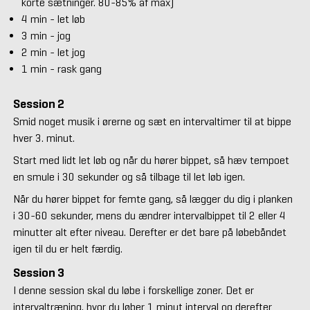
korte sætninger. 80-85% af max)
4 min - let løb
3 min - jog
2 min - let jog
1 min - rask gang
Session 2
Smid noget musik i ørerne og sæt en intervaltimer til at bippe
hver 3. minut.
Start med lidt let løb og når du hører bippet, så hæv tempoet
en smule i 30 sekunder og så tilbage til let løb igen.
Når du hører bippet for femte gang, så lægger du dig i planken
i 30-60 sekunder, mens du ændrer intervalbippet til 2 eller 4
minutter alt efter niveau. Derefter er det bare på løbebåndet
igen til du er helt færdig.
Session 3
I denne session skal du løbe i forskellige zoner. Det er
intervaltræning, hvor du løber 1 minut interval og derefter