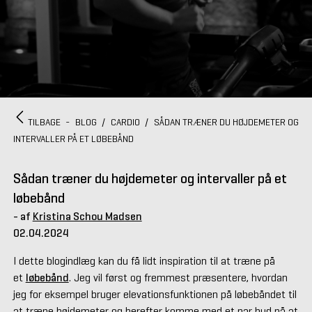
TILBAGE
-
BLOG
/
CARDIO
/
SÅDAN TRÆNER DU HØJDEMETER OG
INTERVALLER PÅ ET LØBEBÅND
Sådan træner du højdemeter og intervaller på et
løbebånd
- af
Kristina Schou Madsen
02.04.2024
I dette blogindlæg kan du få lidt inspiration til at træne på
et
løbebånd
. Jeg vil først og fremmest præsentere, hvordan
jeg for eksempel bruger elevationsfunktionen på løbebåndet til
at træne højdemeter og herefter komme med et par bud på at