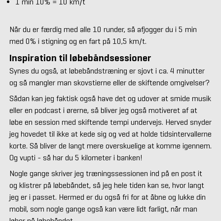
1 min 10% = 10 km/t
Når du er færdig med alle 10 runder, så afjogger du i 5 min
med 0% i stigning og en fart på 10,5 km/t.
Inspiration til løbebåndsessioner
Synes du også, at løbebåndstræning er sjovt i ca. 4 minutter
og så mangler man skovstierne eller de skiftende omgivelser?
Sådan kan jeg faktisk også have det og udover at smide musik
eller en podcast i ørerne, så bliver jeg også motiveret af at
løbe en session med skiftende tempi undervejs. Herved snyder
jeg hovedet til ikke at kede sig og ved at holde tidsintervallerne
korte. Så bliver de langt mere overskuelige at komme igennem.
Og vupti - så har du 5 kilometer i banken!
Nogle gange skriver jeg træningssessionen ind på en post it
og klistrer på løbebåndet, så jeg hele tiden kan se, hvor langt
jeg er i passet. Hermed er du også fri for at åbne og lukke din
mobil, som nogle gange også kan være lidt farligt, når man
løber på løbebåndet.