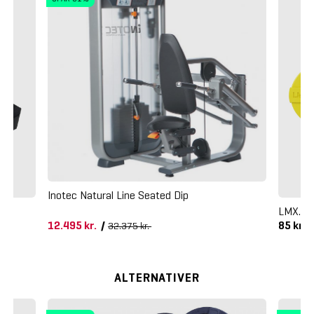
Inotec Natural Line Seated Dip
LMX. St
12.495 kr.
/
85 kr.
32.375 kr.
ALTERNATIVER