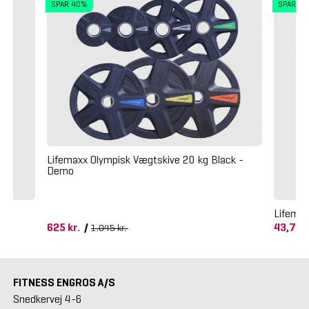
SPAR 40%
SPAR 2
Lifemaxx Olympisk Vægtskive 20 kg Black -
Demo
Lifema
625 kr.
/
43,75 
1.045 kr.
FITNESS ENGROS A/S
Snedkervej 4-6