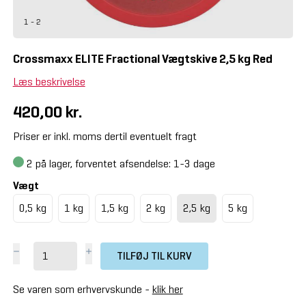
1 - 2
Crossmaxx ELITE Fractional Vægtskive 2,5 kg Red
Læs beskrivelse
420,00 kr.
Priser er inkl. moms dertil eventuelt fragt
2
på lager, forventet afsendelse: 1-3 dage
Vægt
0,5 kg
1 kg
1,5 kg
2 kg
2,5 kg
5 kg
TILFØJ TIL KURV
Se varen som erhvervskunde -
klik her