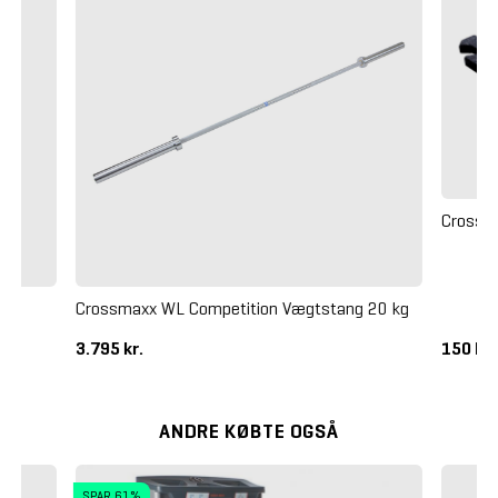
Crossm
Crossmaxx WL Competition Vægtstang 20 kg
3.795 kr.
150 kr
ANDRE KØBTE OGSÅ
SPAR 61%