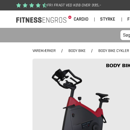
Gå til hovedindhold
FRI FRAGT VED KØB OVER 995,-
CARDIO
|
STYRKE
|
F
VAREMÆRKER
/
BODY BIKE
/
BODY BIKE CYKLER