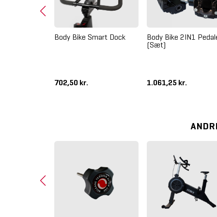
Body Bike 2IN1 Pedal
Body Bike Smart Dock
(Sæt)
 adapter
702,50 kr.
1.061,25 kr.
ANDR
RowErg PM5 D