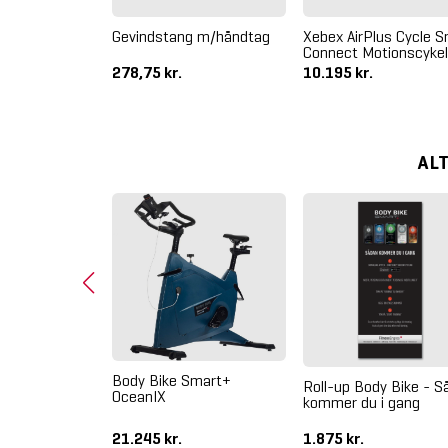
Gevindstang m/håndtag
Xebex AirPlus Cycle 
Connect Motionscykel
278,75 kr.
10.195 kr.
AL
Body Bike Smart+
ual
Roll-up Body Bike - S
OceanIX
rd Pedaler
kommer du i gang
.
21.245 kr.
1.875 kr.