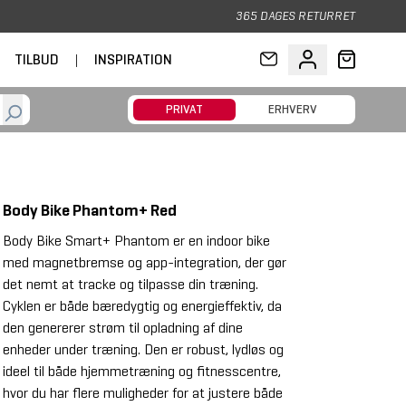
365 DAGES RETURRET
TILBUD
|
INSPIRATION
PRIVAT
ERHVERV
Body Bike Phantom+ Red
Body Bike Smart+ Phantom er en indoor bike
med magnetbremse og app-integration, der gør
det nemt at tracke og tilpasse din træning.
Cyklen er både bæredygtig og energieffektiv, da
den genererer strøm til opladning af dine
enheder under træning. Den er robust, lydløs og
ideel til både hjemmetræning og fitnesscentre,
hvor du har flere muligheder for at justere både