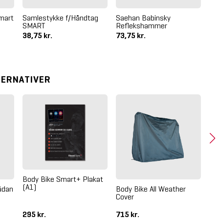
Smart
Samlestykke f/Håndtag
Saehan Babinsky
Bo
SMART
Reflekshammer
38,75 kr.
73,75 kr.
38
TERNATIVER
Body Bike Smart+ Plakat
(A1)
ådan
Body Bike All Weather
Bo
Cover
SP
(S
295 kr.
715 kr.
1.