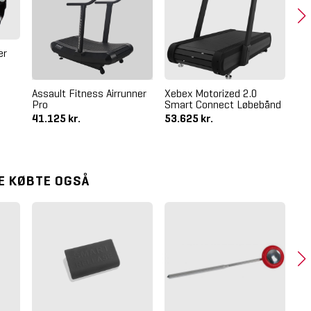
Cr
St
er
Assault Fitness Airrunner
Xebex Motorized 2.0
Pro
Smart Connect Løbebånd
41.125 kr.
53.625 kr.
3.
E KØBTE OGSÅ