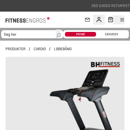
Gå til hovedindhold
365 DAGES RETURRET
PRIVAT
ERHVERV
PRODUKTER
/
CARDIO
/
LØBEBÅND