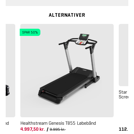
ALTERNATIVER
SPAR 50%
Star Tr
Screen
bånd
Healthstream Genesis T855 Løbebånd
4.997,50 kr.
/
112.37
9.995 kr.