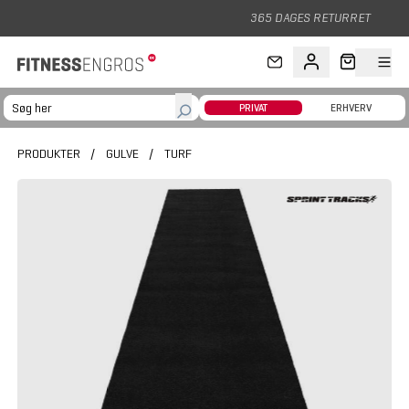
Gå til hovedindhold
365 DAGES RETURRET
PRIVAT
ERHVERV
PRODUKTER
/
GULVE
/
TURF