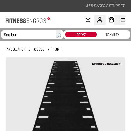
Gå til hovedindhold
365 DAGES RETURRET
PRIVAT
ERHVERV
PRODUKTER
/
GULVE
/
TURF