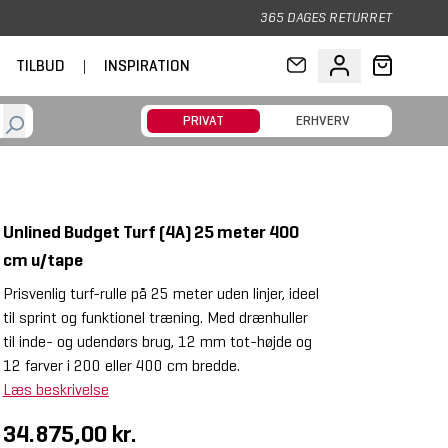
365 DAGES RETURRET
TILBUD
|
INSPIRATION
PRIVAT
ERHVERV
Unlined Budget Turf (4A) 25 meter 400
cm u/tape
Prisvenlig turf-rulle på 25 meter uden linjer, ideel
til sprint og funktionel træning. Med drænhuller
til inde- og udendørs brug, 12 mm tot-højde og
12 farver i 200 eller 400 cm bredde.
Læs beskrivelse
34.875,00 kr.