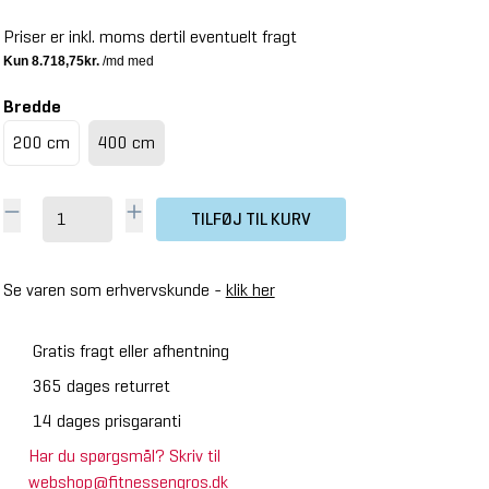
Priser er inkl. moms dertil eventuelt fragt
Bredde
200 cm
400 cm
TILFØJ TIL KURV
Se varen som erhvervskunde -
klik her
Gratis fragt eller afhentning
365 dages returret
14 dages prisgaranti
Har du spørgsmål? Skriv til
webshop@fitnessengros.dk