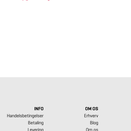
INFO
OM OS
Handelsbetingelser
Erhverv
Betaling
Blog
Levering
Om os