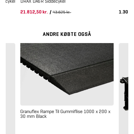
ddecykel
DRAX DA6R Siddecykel
21.812,50 kr.
/
1.300 k
43.625 kr.
ANDRE KØBTE OGSÅ
Granuflex Rampe Til Gummiflise 1000 x 200 x
30 mm Black