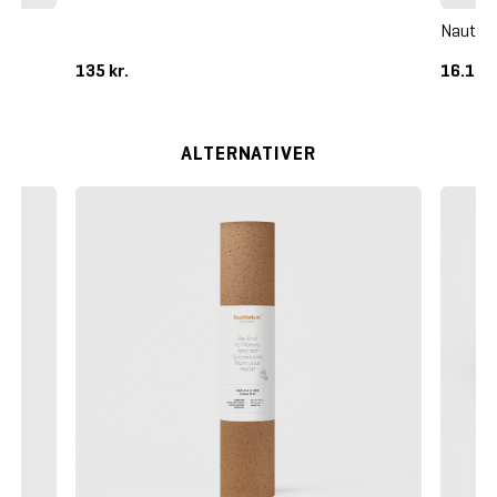
Nautilu
135 kr.
16.125
ALTERNATIVER