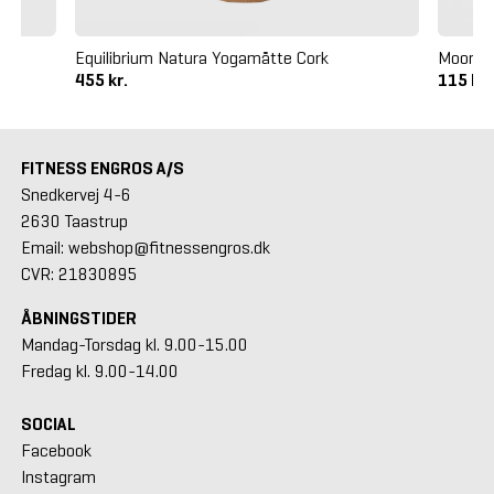
Equilibrium Natura Yogamåtte Cork
Moonchi
455 kr.
115 kr
FITNESS ENGROS A/S
Snedkervej 4-6
2630 Taastrup
Email: webshop@fitnessengros.dk
CVR: 21830895
ÅBNINGSTIDER
Mandag-Torsdag kl. 9.00-15.00
Fredag kl. 9.00-14.00
SOCIAL
Facebook
Instagram