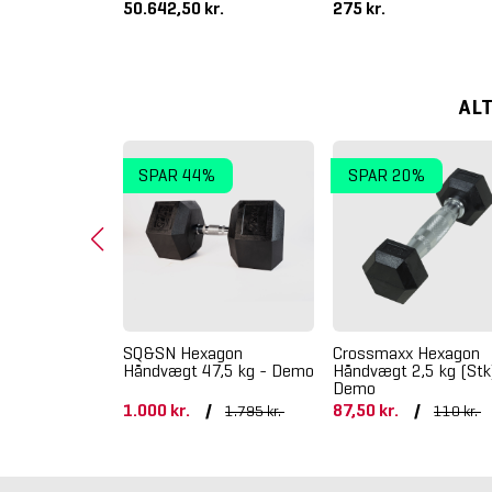
50.642,50 kr.
275 kr.
AL
SPAR 44%
SPAR 20%
SQ&SN Hexagon
Crossmaxx Hexagon
Håndvægt 47,5 kg - Demo
Håndvægt 2,5 kg (Stk
Demo
1.000 kr.
/
87,50 kr.
/
1.795 kr.
110 kr.