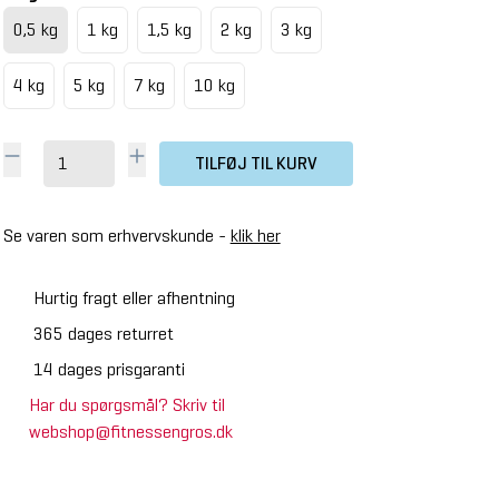
0,5 kg
1 kg
1,5 kg
2 kg
3 kg
4 kg
5 kg
7 kg
10 kg
TILFØJ TIL KURV
Se varen som erhvervskunde -
klik her
Hurtig fragt eller afhentning
365 dages returret
14 dages prisgaranti
Har du spørgsmål? Skriv til
webshop@fitnessengros.dk