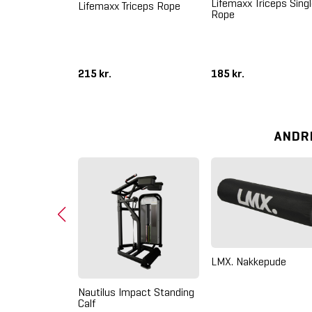
Lifemaxx Triceps Sing
Lifemaxx Triceps Rope
Rope
piration Tricep
215 kr.
185 kr.
ANDR
arabinhage
LMX. Nakkepude
Nautilus Impact Standing
Calf