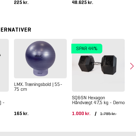
225 kr.
48.625 kr.
2.
TERNATIVER
SPAR 44%
LMX. Træningsbold | 55-
75 cm
SQ&SN Hexagon
Cr
) -
Håndvægt 47,5 kg - Demo
Hå
De
165 kr.
1.000 kr.
/
87
1.795 kr.