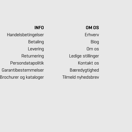
INFO
OM OS
Handelsbetingelser
Erhverv
Betaling
Blog
Levering
Om os
Returnering
Ledige stillinger
Persondatapolitik
Kontakt os
Garantibestemmelser
Bæredygtighed
Brochurer og kataloger
Tilmeld nyhedsbrev