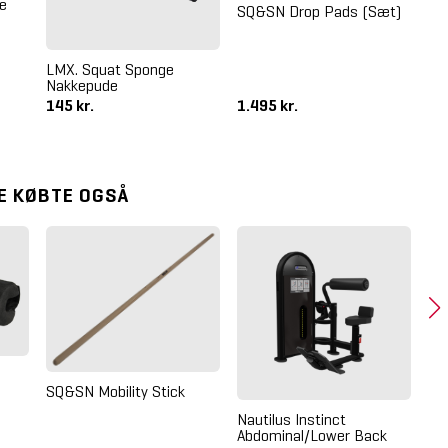
le
SQ&SN Drop Pads (Sæt)
LMX. Squat Sponge
LM
Nakkepude
Lo
145 kr.
1.495 kr.
95
E KØBTE OGSÅ
SQ&SN Mobility Stick
Nautilus Instinct
SM
Abdominal/Lower Back