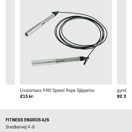
Crossmaxx PRO Speed Rope Sjippetov
gym80 
215 kr.
82.375
FITNESS ENGROS A/S
Snedkervej 4-6