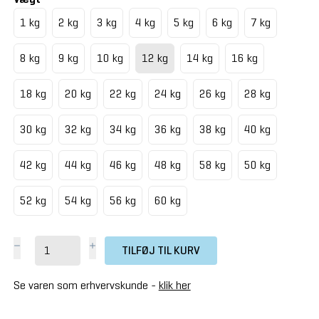
1 kg
2 kg
3 kg
4 kg
5 kg
6 kg
7 kg
8 kg
9 kg
10 kg
12 kg
14 kg
16 kg
18 kg
20 kg
22 kg
24 kg
26 kg
28 kg
30 kg
32 kg
34 kg
36 kg
38 kg
40 kg
42 kg
44 kg
46 kg
48 kg
58 kg
50 kg
52 kg
54 kg
56 kg
60 kg
TILFØJ TIL KURV
Se varen som erhvervskunde -
klik her