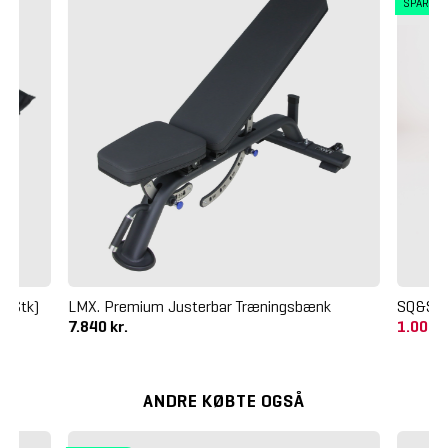
SPAR 4
3 Stk)
LMX. Premium Justerbar Træningsbænk
SQ&SN 
7.840 kr.
1.000 
ANDRE KØBTE OGSÅ