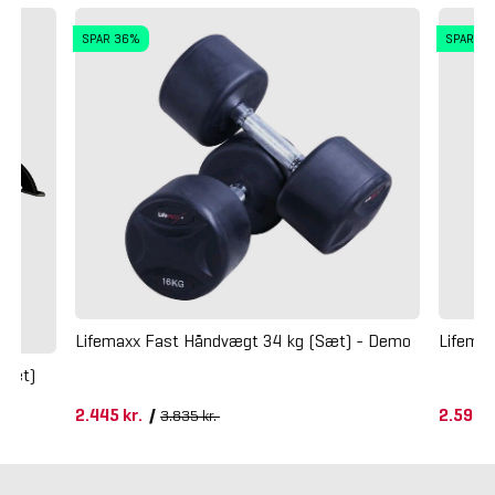
SPAR 36%
SPAR 3
Lifemaxx Fast Håndvægt 34 kg (Sæt) - Demo
Lifema
 Sæt)
2.445 kr.
/
2.595 
3.835 kr.