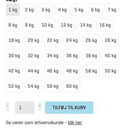
1 kg
2 kg
3 kg
4 kg
5 kg
6 kg
7 kg
8 kg
9 kg
10 kg
12 kg
14 kg
16 kg
18 kg
20 kg
22 kg
24 kg
26 kg
28 kg
30 kg
32 kg
34 kg
36 kg
38 kg
40 kg
42 kg
44 kg
46 kg
48 kg
58 kg
50 kg
52 kg
54 kg
56 kg
60 kg
TILFØJ TIL KURV
Se varen som erhvervskunde -
klik her