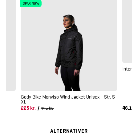
SPAR 49%
Intenza
Body Bike Monviso Wind Jacket Unisex - Str. S-
XL
225 kr.
/
46.125
445 kr.
ALTERNATIVER