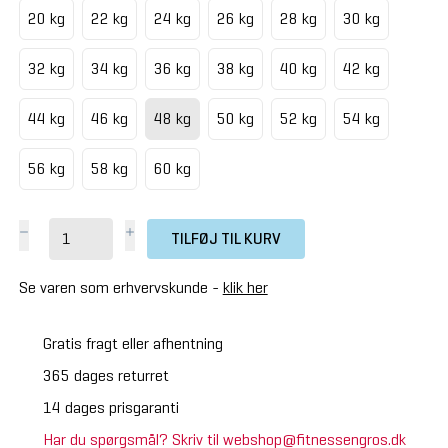
20 kg
22 kg
24 kg
26 kg
28 kg
30 kg
32 kg
34 kg
36 kg
38 kg
40 kg
42 kg
44 kg
46 kg
48 kg
50 kg
52 kg
54 kg
56 kg
58 kg
60 kg
TILFØJ TIL KURV
Se varen som erhvervskunde -
klik her
Gratis fragt eller afhentning
365 dages returret
14 dages prisgaranti
Har du spørgsmål? Skriv til webshop@fitnessengros.dk