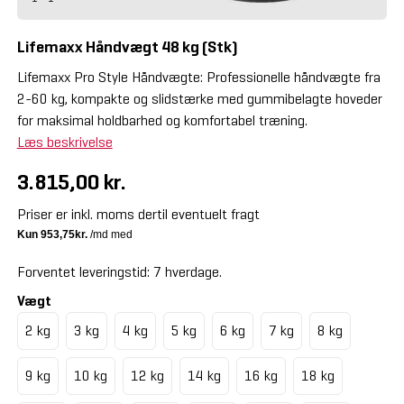
Lifemaxx Håndvægt 48 kg (Stk)
Lifemaxx Pro Style Håndvægte: Professionelle håndvægte fra
2-60 kg, kompakte og slidstærke med gummibelagte hoveder
for maksimal holdbarhed og komfortabel træning.
Læs beskrivelse
3.815,00 kr.
Priser er inkl. moms dertil eventuelt fragt
Forventet leveringstid: 7 hverdage.
Vægt
2 kg
3 kg
4 kg
5 kg
6 kg
7 kg
8 kg
9 kg
10 kg
12 kg
14 kg
16 kg
18 kg