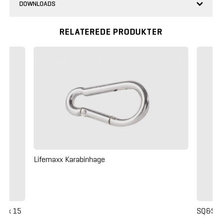
DOWNLOADS
RELATEREDE PRODUKTER
Lifemaxx Karabinhage
00 x 15
SQ&SN 