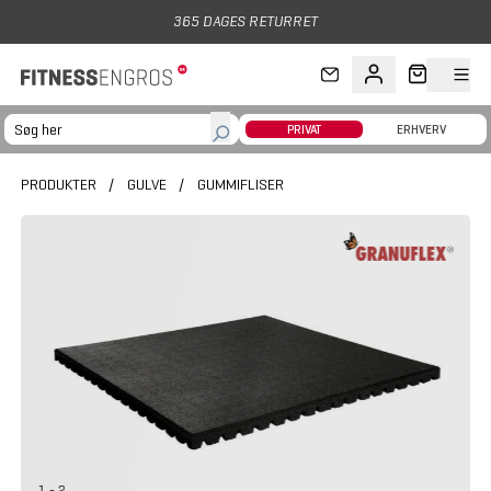
Gå til hovedindhold
365 DAGES RETURRET
PRIVAT
ERHVERV
PRODUKTER
/
GULVE
/
GUMMIFLISER
1 - 2