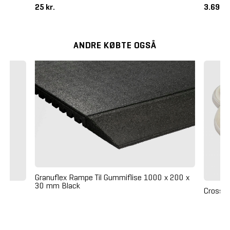
25 kr.
3.695 k
ANDRE KØBTE OGSÅ
Granuflex Rampe Til Gummiflise 1000 x 200 x
30 mm Black
Crossm