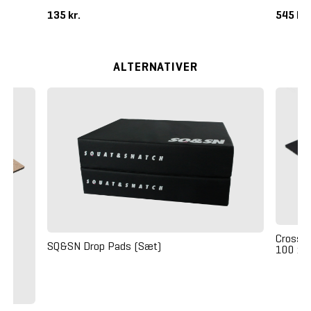
135 kr.
545 kr
ALTERNATIVER
Crossm
SQ&SN Drop Pads (Sæt)
100 x 