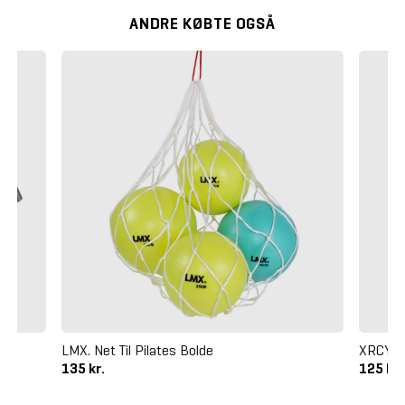
ANDRE KØBTE OGSÅ
LMX. Net Til Pilates Bolde
XRCYCE
135 kr.
125 kr