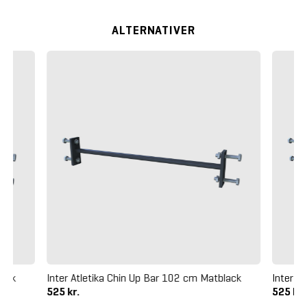
ALTERNATIVER
lack
Inter Atletika Chin Up Bar 102 cm Matblack
Inter A
525 kr.
525 kr