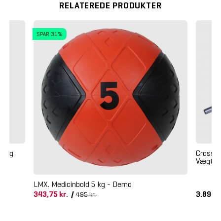
RELATEREDE PRODUKTER
SPAR 31%
ning
Crossm
Vægtst
LMX. Medicinbold 5 kg - Demo
343,75 kr.
/
3.895 k
495 kr.