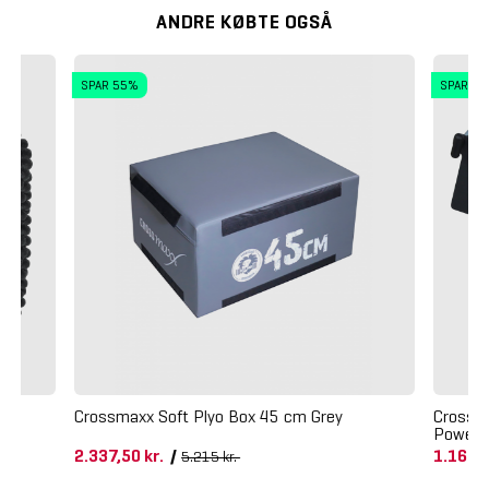
ANDRE KØBTE OGSÅ
SPAR 55%
SPAR 2
Crossmaxx Soft Plyo Box 45 cm Grey
Crossma
Power 
2.337,50 kr.
/
1.169 
5.215 kr.