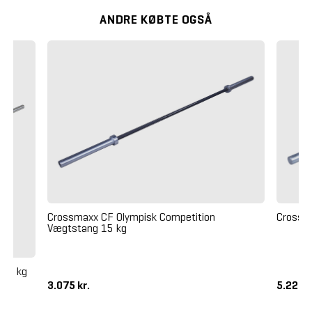
ANDRE KØBTE OGSÅ
Crossmaxx CF Olympisk Competition
Crossm
Vægtstang 15 kg
 20 kg
3.075 kr.
5.225 k