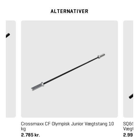
ALTERNATIVER
Crossmaxx CF Olympisk Junior Vægtstang 10
SQ&SN 
kg
Vægtsta
2.785 kr.
2.995 k