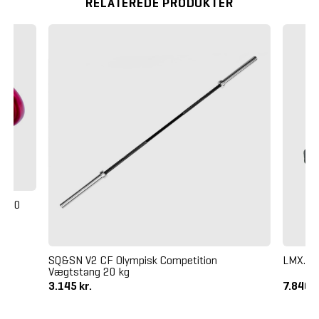
RELATEREDE PRODUKTER
in 10
SQ&SN V2 CF Olympisk Competition
LMX. P
Vægtstang 20 kg
3.145 kr.
7.840 k