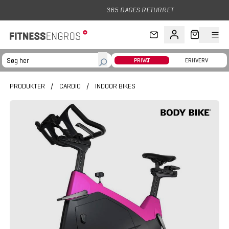
Gå til hovedindhold
365 DAGES RETURRET
PRIVAT
ERHVERV
PRODUKTER
/
CARDIO
/
INDOOR BIKES