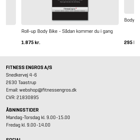
Body Bi
Roll-up Body Bike - Sådan kommer du i gang
1.875 kr.
295 kr
FITNESS ENGROS A/S
Snedkervej 4-6
2630 Taastrup
Email: webshop@fitnessengros.dk
CVR: 21830895
ÅBNINGSTIDER
Mandag-Torsdag kl. 9.00-15.00
Fredag kl. 9.00-14.00
SOCIAL